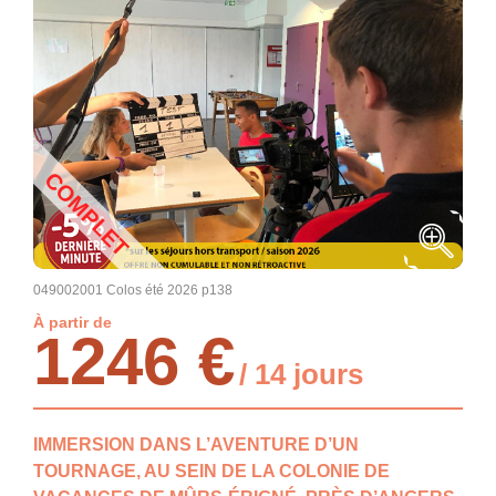
COMPLET
049002001 Colos été 2026 p138
À partir de
1246 €
/ 14 jours
IMMERSION DANS L’AVENTURE D’UN
TOURNAGE, AU SEIN DE LA COLONIE DE