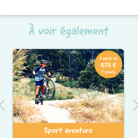
À voir également
À partir de
675 €
7 jours
Sport aventure