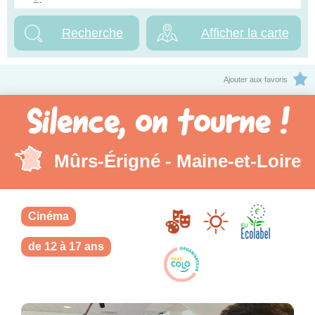
Afficher la carte
Ajouter aux favoris
Silence, on tourne !
Mûrs-Érigné - Maine-et-Loire
Cinéma
de 12 à 17 ans