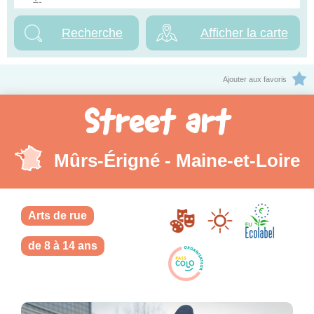
Afficher la carte
Ajouter aux favoris
Street art
Mûrs-Érigné - Maine-et-Loire
Arts de rue
de 8 à 14 ans