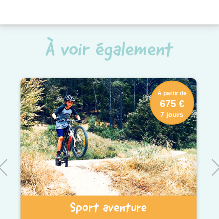
À voir également
À partir de
675 €
7 jours
Sport aventure