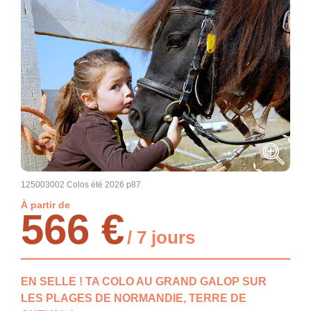
125003002 Colos été 2026 p87
À partir de
566 €
/ 7 jours
EN SELLE ! TA COLO AU GRAND GALOP SUR
LES PLAGES DE NORMANDIE, TERRE DE