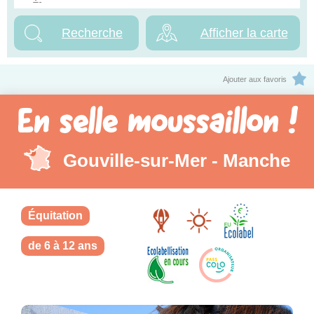
Afficher la carte
Ajouter aux favoris
En selle moussaillon !
Gouville-sur-Mer - Manche
Équitation
de 6 à 12 ans