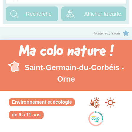
Afficher la carte
Ajouter aux favoris
Ma colo nature !
Saint-Germain-du-Corbéis -
Orne
Environnement et écologie
de 6 à 11 ans