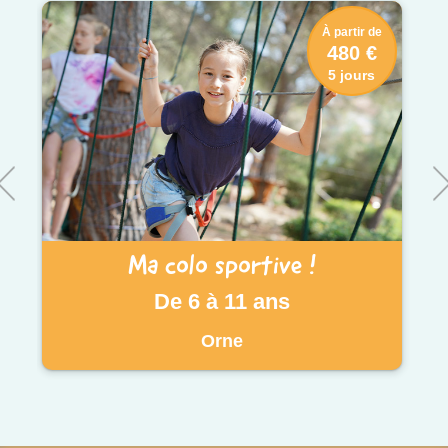
À partir de
480 €
5 jours
Ma colo sportive !
De 6 à 11 ans
Orne