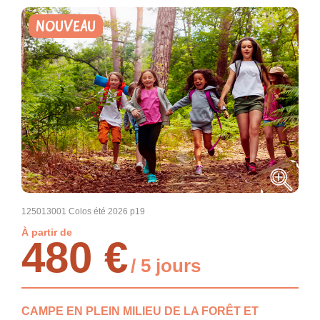
NOUVEAU
125013001 Colos été 2026 p19
À partir de
480 €
/ 5 jours
CAMPE EN PLEIN MILIEU DE LA FORÊT ET