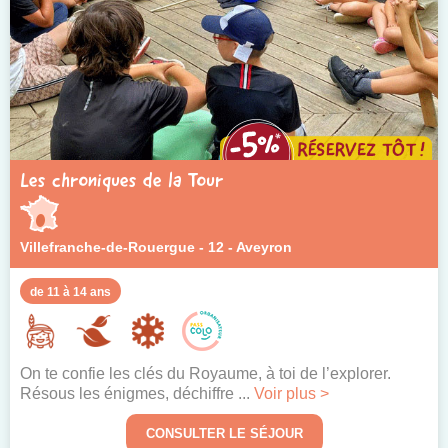
Centres Écolabellisés
Pass colo
Les chroniques de la Tour
Villefranche-de-Rouergue - 12 - Aveyron
de 11 à 14 ans
On te confie les clés du Royaume, à toi de l’explorer.
Résous les énigmes, déchiffre ...
Voir plus >
CONSULTER LE SÉJOUR