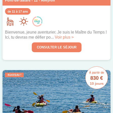
Pont-de-Salars - 12 - Aveyron
de 11 à 17 ans
Bienvenue, jeune aventurier. Je suis le Maître du Temps !
Ici, tu devras me défier po...
Voir plus >
CONSULTER LE SÉJOUR
À partir de
NOUVEAU !
830 €
10 jours