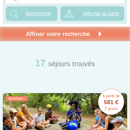
Afficher la carte
Affiner votre recherche
NOUVELLE RECHERCHE
17
séjours trouvés
Nouveau
À partir de
NOUVEAU !
581 €
Exclusivité web
7 jours
Colonies disponibles