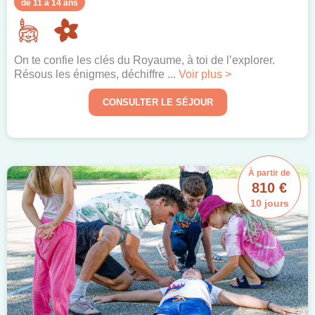
de 11 à 14 ans
On te confie les clés du Royaume, à toi de l’explorer.
Résous les énigmes, déchiffre ...
Voir plus >
CONSULTER LE SÉJOUR
À partir de
810 €
10 jours