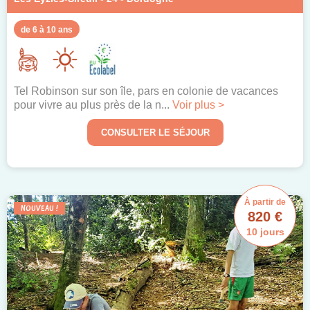
de 6 à 10 ans
Tel Robinson sur son île, pars en colonie de vacances
pour vivre au plus près de la n...
Voir plus >
CONSULTER LE SÉJOUR
À partir de
NOUVEAU !
820 €
10 jours