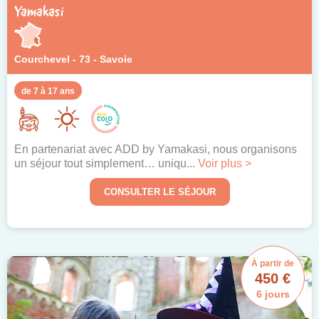
Yamakasi
Courchevel - 73 - Savoie
de 7 à 17 ans
En partenariat avec ADD by Yamakasi, nous organisons
un séjour tout simplement… uniqu...
Voir plus >
CONSULTER LE SÉJOUR
À partir de
450 €
6 jours