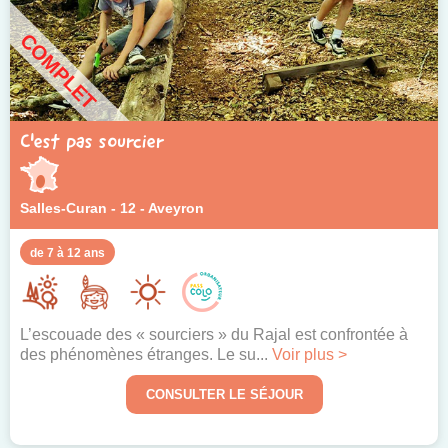
COMPLET
C'est pas sourcier
Salles-Curan - 12 - Aveyron
de 7 à 12 ans
L’escouade des « sourciers » du Rajal est confrontée à
des phénomènes étranges. Le su...
Voir plus >
CONSULTER LE SÉJOUR