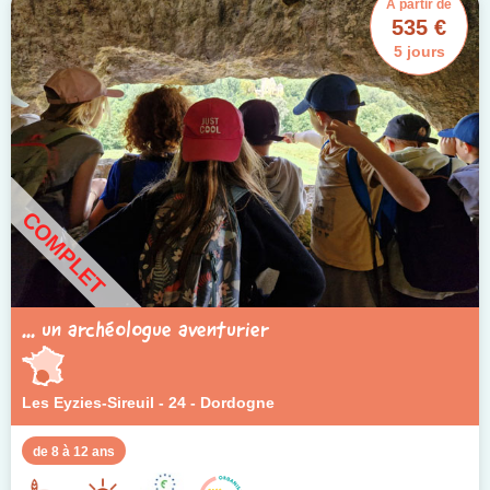
À partir de
535 €
5 jours
COMPLET
... un archéologue aventurier
Les Eyzies-Sireuil - 24 - Dordogne
de 8 à 12 ans