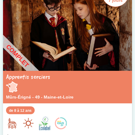
7 jours
COMPLET
Apprentis sorciers
Mûrs-Érigné - 49 - Maine-et-Loire
de 8 à 12 ans