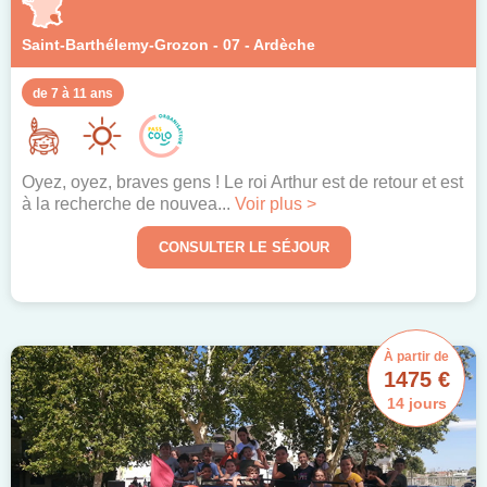
Saint-Barthélemy-Grozon - 07 - Ardèche
de 7 à 11 ans
Oyez, oyez, braves gens ! Le roi Arthur est de retour et est
à la recherche de nouvea...
Voir plus >
CONSULTER LE SÉJOUR
À partir de
1475 €
14 jours