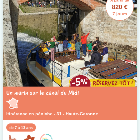
À partir de
820 €
7 jours
Un marin sur le canal du Midi
Itinérance en péniche - 31 - Haute-Garonne
de 7 à 13 ans