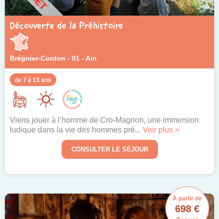
Découverte de la Préhistoire
Brégnier-Cordon - 01 - Ain
de 7 à 13 ans
Viens jouer à l’homme de Cro-Magnon, une immersion
ludique dans la vie des hommes pré...
Voir plus >
CONSULTER LE SÉJOUR
À partir de
698 €