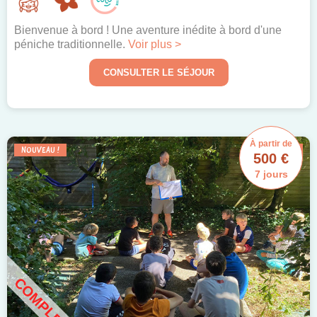
Bienvenue à bord ! Une aventure inédite à bord d'une
péniche traditionnelle.
Voir plus >
CONSULTER LE SÉJOUR
À partir de
NOUVEAU !
EXCLU WEB !
500 €
7 jours
COMPLET