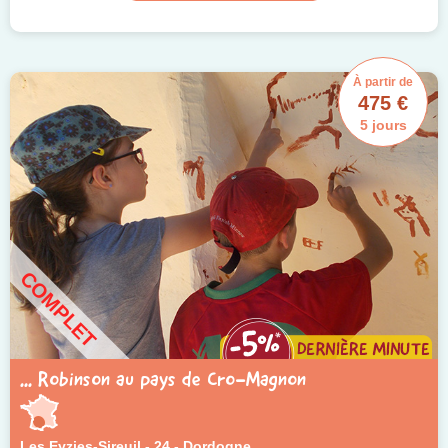
À partir de
475 €
5 jours
COMPLET
... Robinson au pays de Cro-Magnon
Les Eyzies-Sireuil - 24 - Dordogne