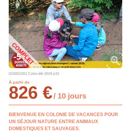
COMPLET
024001001 Colos été 2026 p32
À partir de
826 €
/ 10 jours
BIENVENUE EN COLONIE DE VACANCES POUR
UN SÉJOUR NATURE ENTRE ANIMAUX
DOMESTIQUES ET SAUVAGES.