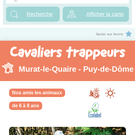
Afficher la carte
Ajouter aux favoris
Cavaliers trappeurs
Murat-le-Quaire - Puy-de-Dôme
Nos amis les animaux
de 6 à 8 ans