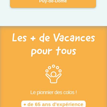
Puy-de-Dôme
Les + de Vacances
pour tous
Le pionnier des colos !
+
de 65 ans d'expérience