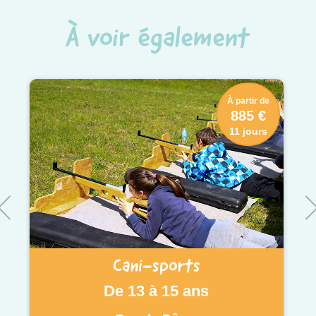
À voir également
À partir de
885 €
11 jours
Cani-sports
De 13 à 15 ans