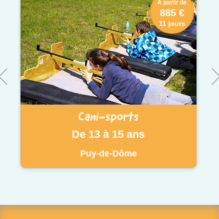
À partir de
885 €
11 jours
Cani-sports
De 13 à 15 ans
Puy-de-Dôme