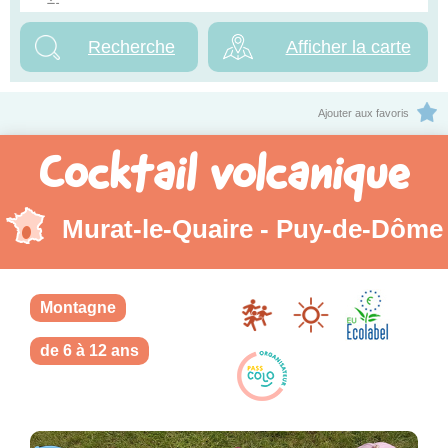
Afficher la carte
Ajouter aux favoris
Cocktail volcanique
Murat-le-Quaire - Puy-de-Dôme
Montagne
de 6 à 12 ans