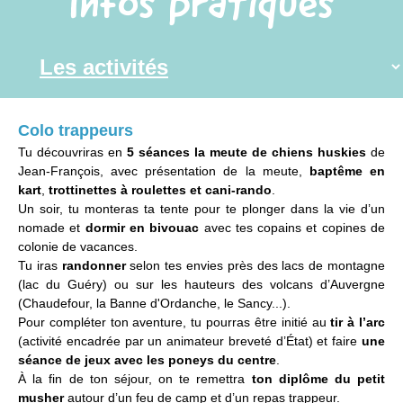
Infos pratiques
Colo trappeurs
Tu découvriras en
5 séances la meute de chiens huskies
de
Jean-François, avec présentation de la meute,
baptême en
kart
,
trottinettes à roulettes et cani-rando
.
Un soir, tu monteras ta tente pour te plonger dans la vie d’un
nomade et
dormir en bivouac
avec tes copains et copines de
colonie de vacances.
Tu iras
randonner
selon tes envies près des lacs de montagne
(lac du Guéry) ou sur les hauteurs des volcans d’Auvergne
(Chaudefour, la Banne d'Ordanche, le Sancy...).
Pour compléter ton aventure, tu pourras être initié au
tir à l’arc
(activité encadrée par un animateur breveté d’État) et faire
une
séance de jeux avec les poneys du centre
.
À la fin de ton séjour, on te remettra
ton diplôme du petit
musher
autour d’un feu de camp et d’un repas trappeur.