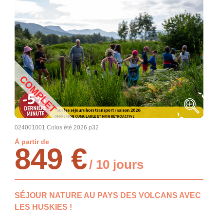
COMPLET
024001001 Colos été 2026 p32
À partir de
849 €
/ 10 jours
SÉJOUR NATURE AU PAYS DES VOLCANS AVEC
LES HUSKIES !