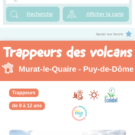
Afficher la carte
Ajouter aux favoris
Trappeurs des volcans
Murat-le-Quaire - Puy-de-Dôme
Trappeurs
de 9 à 12 ans