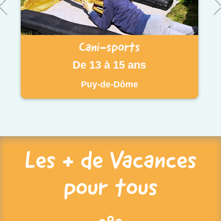
Cani-sports
De 13 à 15 ans
Puy-de-Dôme
Les + de Vacances
pour tous