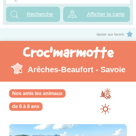
Afficher la carte
Ajouter aux favoris
Croc'marmotte
Arêches-Beaufort - Savoie
Nos amis les animaux
de 6 à 8 ans