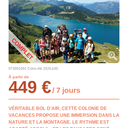
COMPLET
073001001 Colos été 2026 p30
À partir de
449 €
/ 7 jours
VÉRITABLE BOL D’AIR, CETTE COLONIE DE
VACANCES PROPOSE UNE IMMERSION DANS LA
NATURE ET LA MONTAGNE. LE RYTHME EST