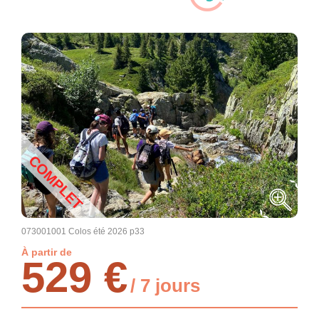
COMPLET
073001001 Colos été 2026 p33
À partir de
529 €
/ 7 jours