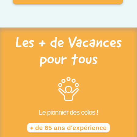
Les + de Vacances
pour tous
Le pionnier des colos !
+
de 65 ans d'expérience