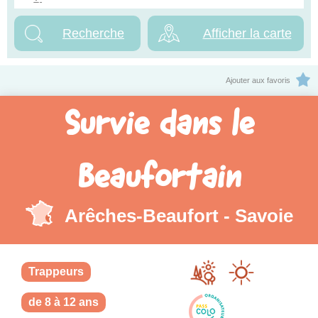
Afficher la carte
Ajouter aux favoris
Survie dans le
Beaufortain
Arêches-Beaufort - Savoie
Trappeurs
de 8 à 12 ans