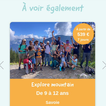
À voir également
À partir de
539 €
7 jours
Explore mountain
De 9 à 12 ans
Savoie