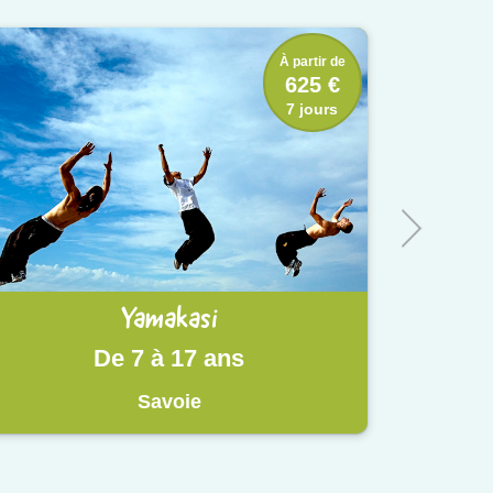
À partir de
625 €
7 jours
Yamakasi
De 7 à 17 ans
Savoie