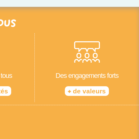
ous
 tous
Des engagements forts
+
tés
de valeurs