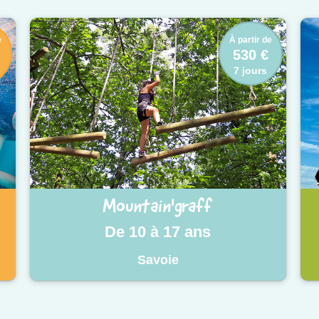
e
À partir de
530 €
7 jours
Mountain'graff
De 10 à 17 ans
Savoie