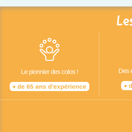
Le
Des é
Le pionnier des colos !
+
d
+
de 65 ans d'expérience