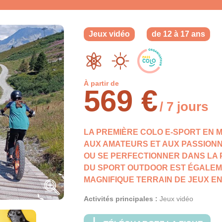
Jeux vidéo
de 12 à 17 ans
À partir de
569 €
/ 7 jours
LA PREMIÈRE COLO E-SPORT EN 
AUX AMATEURS ET AUX PASSIONN
OU SE PERFECTIONNER DANS LA P
DU SPORT OUTDOOR EST ÉGALEM
MAGNIFIQUE TERRAIN DE JEUX E
Activités principales :
Jeux vidéo