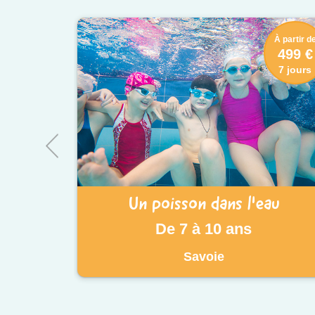
À partir d
499 €
7 jours
Un poisson dans l'eau
De 7 à 10 ans
Savoie