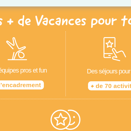
s + de Vacances pour t
quipes pros et fun
Des séjours pour
'encadrement
+
de 70 activi