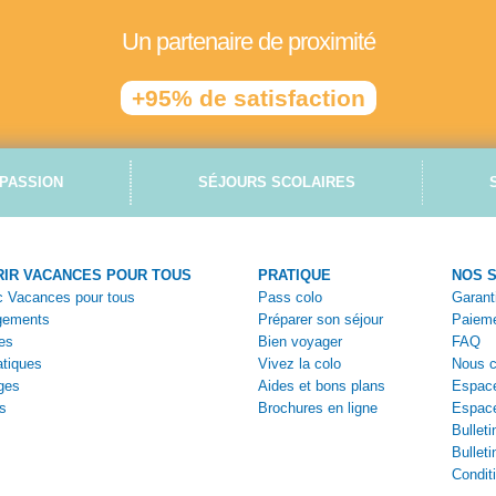
Un partenaire de proximité
+95% de satisfaction
PASSION
SÉJOURS SCOLAIRES
IR VACANCES POUR TOUS
PRATIQUE
NOS 
ec Vacances pour tous
Pass colo
Garant
gements
Préparer son séjour
Paieme
es
Bien voyager
FAQ
tiques
Vivez la colo
Nous c
ges
Aides et bons plans
Espace
s
Brochures en ligne
Espac
Bulleti
Bulleti
Condit