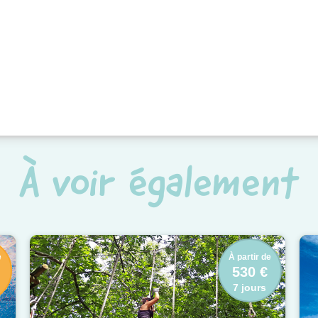
À voir également
e
À partir de
530 €
7 jours