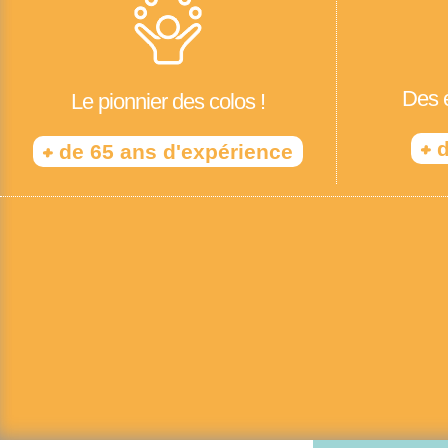
Des é
Le pionnier des colos !
+
d
+
de 65 ans d'expérience