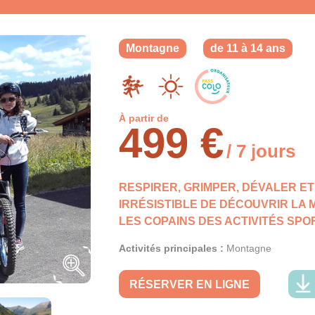
Montagne
de 11 à 14 ans
À partir de
499 €
/ 7 jours
RESPIRER, GRIMPER, DÉVALER ET
IRRÉSISTIBLE DE DÉCOUVRIR LA
LES COPAINS DES ACTIVITÉS SPO
Activités principales :
Montagne
RÉSERVER EN LIGNE