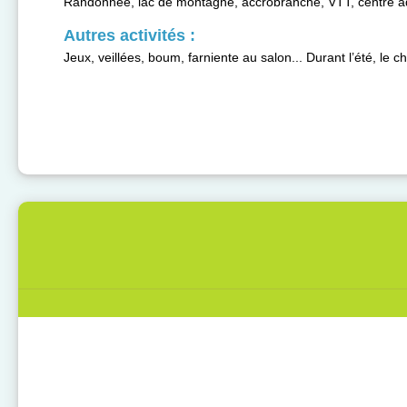
Randonnée, lac de montagne, accrobranche, VTT, centre aqua
Autres activités :
Jeux, veillées, boum, farniente au salon... Durant l’été, le