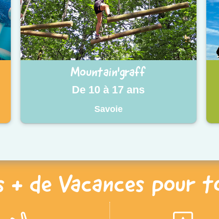
Mountain'graff
De 10 à 17 ans
Savoie
s + de Vacances pour t