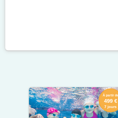
À partir d
499 €
7 jours