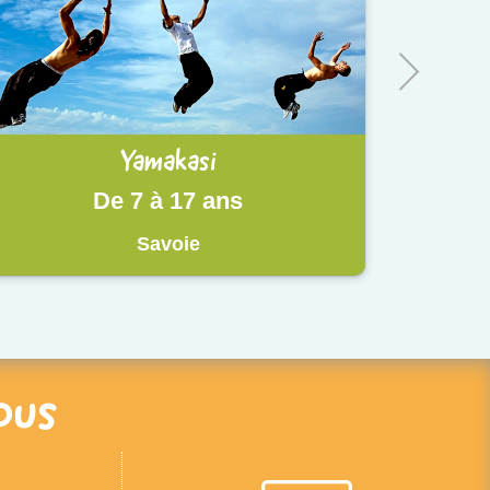
Yamakasi
De 7 à 17 ans
Savoie
ous