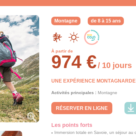
Montagne
de 8 à 15 ans
À partir de
974 €
/ 10 jours
UNE EXPÉRIENCE MONTAGNARDE 
Activités principales :
Montagne
RÉSERVER EN LIGNE
Les points forts
Immersion totale en Savoie, un séjour au