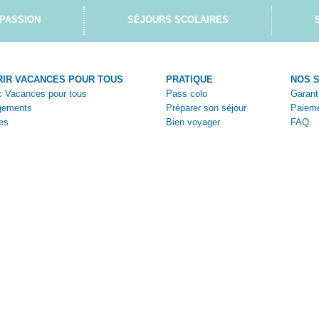
PASSION
SÉJOURS SCOLAIRES
IR VACANCES POUR TOUS
PRATIQUE
NOS 
ec Vacances pour tous
Pass colo
Garant
gements
Préparer son séjour
Paieme
es
Bien voyager
FAQ
tiques
Vivez la colo
Nous c
ges
Aides et bons plans
Espace
s
Brochures en ligne
Espac
Bulleti
Bulleti
Condit
|
Cookies
Politique de cookie