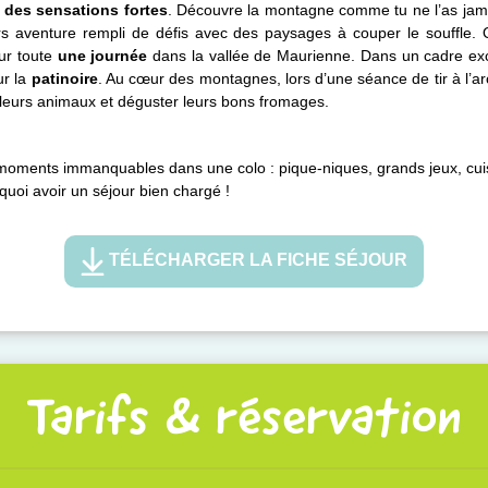
c
des sensations fortes
. Découvre la montagne comme tu ne l’as jama
rs aventure rempli de défis avec des paysages à couper le souffle. 
r toute
une journée
dans la vallée de Maurienne. Dans un cadre exce
ur la
patinoire
. Au cœur des montagnes, lors d’une séance de tir à l’arc,
 leurs animaux et déguster leurs bons fromages.
s moments immanquables dans une colo : pique-niques, grands jeux, cui
 quoi avoir un séjour bien chargé !
TÉLÉCHARGER LA FICHE SÉJOUR
Tarifs & réservation