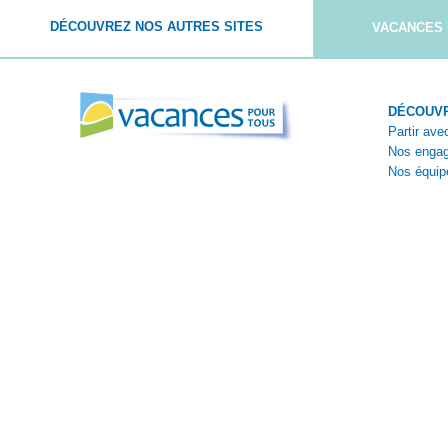
DÉCOUVREZ NOS AUTRES SITES
VACANCES 
DÉCOUVR
Partir av
Nos enga
Nos équip
Nos théma
Témoigna
Reportage
Paiement sécurisé avec :