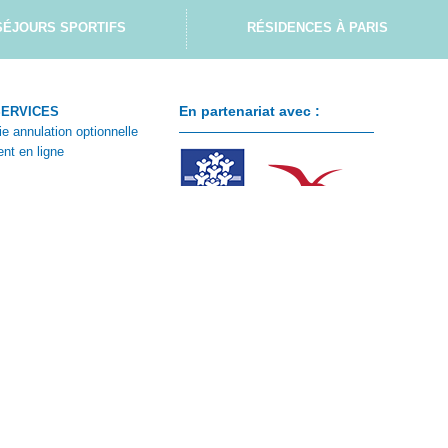
SÉJOURS SPORTIFS
RÉSIDENCES À PARIS
En partenariat avec :
SERVICES
ie annulation optionnelle
nt en ligne
ontacter
 client
e CSE
n de réservation été
n de réservation hiver
ions particulières de vente
|
|
|
s
Plan du site
Mentions légales
Notre politique de confidentialité