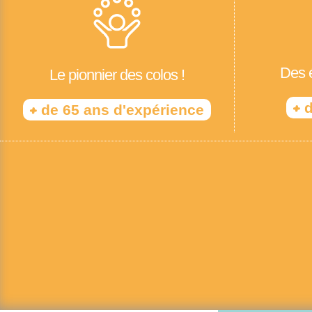
Des é
Le pionnier des colos !
+
d
+
de 65 ans d'expérience