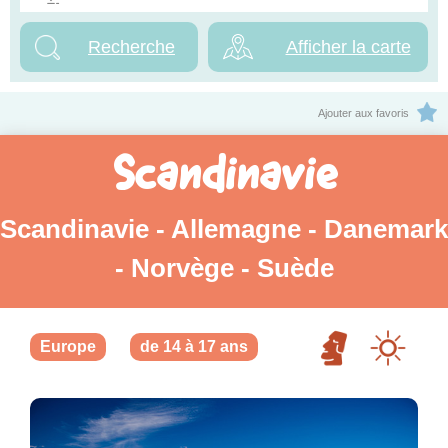
Afficher la carte
Ajouter aux favoris
Scandinavie
Scandinavie - Allemagne - Danemark
- Norvège - Suède
Europe
de 14 à 17 ans