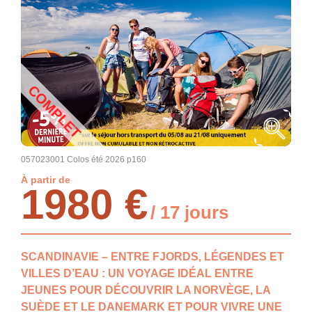
COMPLET
057023001 Colos été 2026 p160
À partir de
1980 €
/ 17 jours
SCANDINAVIE – ENTRE FJORDS, LÉGENDES ET
VILLES D’EAU : UN VOYAGE IDÉAL ENTRE
JEUNES POUR DÉCOUVRIR LA NORVÈGE, LA
SUÈDE ET LE DANEMARK ET POUR VIVRE UNE