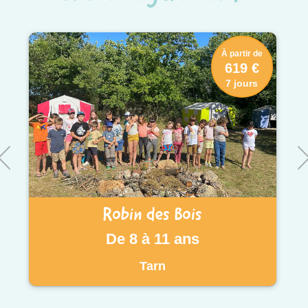
À partir de
619 €
7 jours
Robin des Bois
De 8 à 11 ans
Tarn