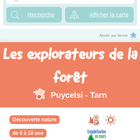
Afficher la carte
Ajouter aux favoris
Les explorateurs de la
forêt
Puycelsi - Tarn
Découverte nature
de 6 à 10 ans