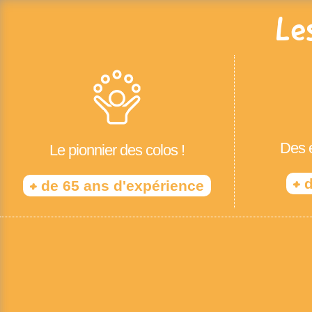
Le
Des é
Le pionnier des colos !
+
d
+
de 65 ans d'expérience