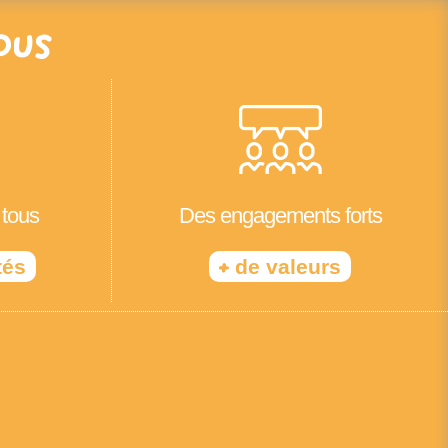
ous
 tous
Des engagements forts
+
tés
de valeurs