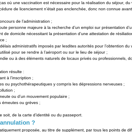
 cas où une vaccination est nécessaire pour la réalisation du séjour, du 
édure de licenciement n’était pas enclenchée, donc non connue avant la
ncours de l’administration ;
oute personne majeure à la recherche d’un emploi sur présentation d’un 
 de domicile nécessitant la présentation d’une attestation de résiliatio
ce ;
s délais administratifs imposés par lesdites autorités pour l’obtention du 
ilisé pour se rendre à l’aéroport ou sur le lieu de séjour ;
ndie ou à des éléments naturels de locaux privés ou professionnels, don
tion résulte :
nt à l’inscription ;
ues ou psychothérapeutiques y compris les dépressions nerveuses ;
llution ;
d’émeute ou d’un mouvement populaire ;
es émeutes ou grèves ;
soit, de la carte d’identité ou du passeport.
 annulation ?
tiquement proposée, au titre de supplément, par tous les points de diff