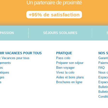
Un partenaire de proximité
+95% de satisfaction
PASSION
SÉJOURS SCOLAIRES
IR VACANCES POUR TOUS
PRATIQUE
NOS 
ec Vacances pour tous
Pass colo
Garant
gements
Préparer son séjour
Paieme
es
Bien voyager
FAQ
tiques
Vivez la colo
Nous c
ges
Aides et bons plans
Espace
s
Brochures en ligne
Espac
Bulleti
Bulleti
Condit