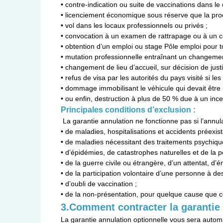
• contre-indication ou suite de vaccinations dans le
• licenciement économique sous réserve que la proc
• vol dans les locaux professionnels ou privés ;
• convocation à un examen de rattrapage ou à un co
• obtention d’un emploi ou stage Pôle emploi pour t
• mutation professionnelle entraînant un changement
• changement de lieu d’accueil, sur décision de justi
• refus de visa par les autorités du pays visité si le
• dommage immobilisant le véhicule qui devait être ut
• ou enfin, destruction à plus de 50 % due à un ince
Principales conditions d’exclusion :
La garantie annulation ne fonctionne pas si l’annula
• de maladies, hospitalisations et accidents préexista
• de maladies nécessitant des traitements psychiq
• d’épidémies, de catastrophes naturelles et de la po
• de la guerre civile ou étrangère, d’un attentat, 
• de la participation volontaire d’une personne à d
• d’oubli de vaccination ;
• de la non-présentation, pour quelque cause que ce 
3.Comment contracter la garantie
La garantie annulation optionnelle vous sera automa