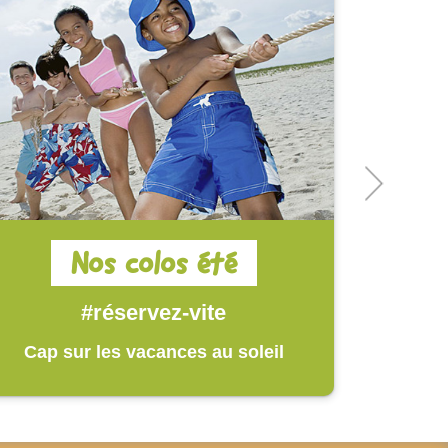
Nos colos été
#réservez-vite
Cap sur les vacances au soleil