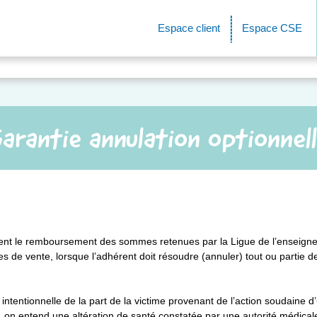
Espace client
Espace CSE
arantie annulation optionnel
érent le remboursement des sommes retenues par la Ligue de l’enseign
es de vente, lorsque l’adhérent doit résoudre (annuler) tout ou partie 
ntentionnelle de la part de la victime provenant de l’action soudaine d’
n entend une altération de santé constatée par une autorité médicale 