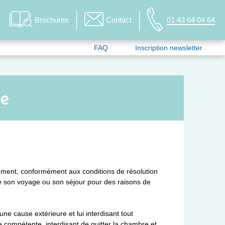
Brochures
Contact
01 43 64 04 64
FAQ
Inscription newsletter
le
ement, conformément aux conditions de résolution
de son voyage ou son séjour pour des raisons de
une cause extérieure et lui interdisant tout
compétente, interdisant de quitter la chambre et