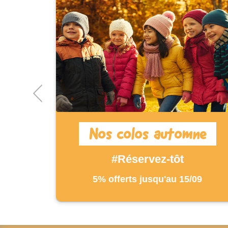
Nos colos automne
#Réservez-tôt
5% offerts jusqu'au 15/09