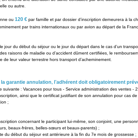
elle ou autre.
120 €
onne ou
par famille et par dossier d’inscription demeurera à la c
eminement par trains internationaux ou par avion au départ de la Franc
e jour du début du séjour ou le jour du départ dans le cas d’un transport
 des raisons de maladie ou d’accident dûment certifiées, le rembourse
 de leur valeur terrestre hors transport d’acheminement.
la garantie annulation, l’adhérent doit obligatoirement pré
se suivante : Vacances pour tous - Service administration des ventes -
scription, ainsi que le certificat justifiant de son annulation pour cas d
ion ;
nscription concernant le participant lui-même, son conjoint, une perso
rs, beaux-frères, belles-sœurs et beaux-parents) ;
ate du début du séjour est antérieure à la fin du 7e mois de grossesse ;