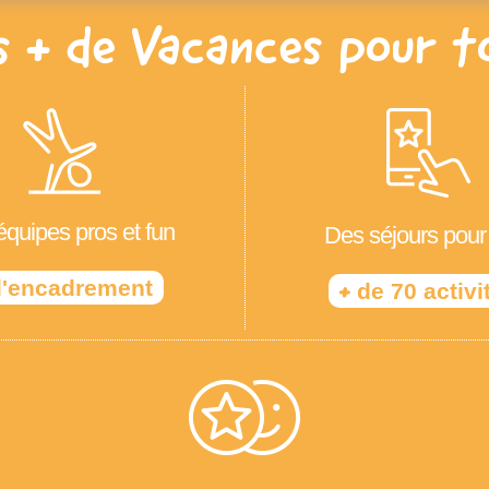
s + de Vacances pour t
quipes pros et fun
Des séjours pour
'encadrement
+
de 70 activi