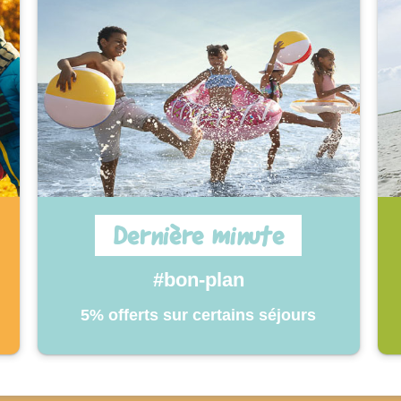
Dernière minute
#bon-plan
5% offerts sur certains séjours