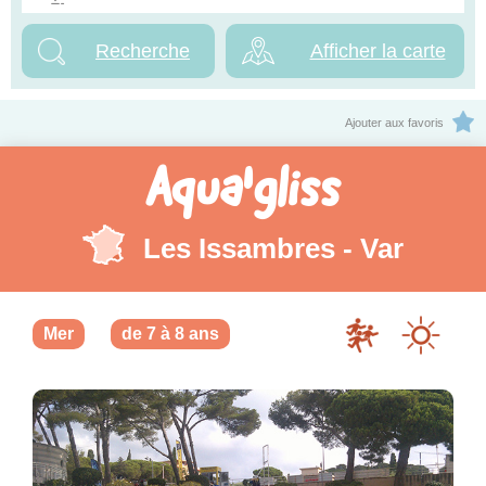
Afficher la carte
Ajouter aux favoris
Aqua'gliss
Les Issambres - Var
Mer
de 7 à 8 ans