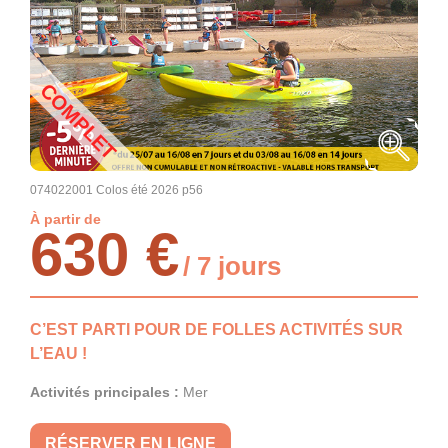
COMPLET
074022001 Colos été 2026 p56
À partir de
630 €
/ 7 jours
C’EST PARTI POUR DE FOLLES ACTIVITÉS SUR
L’EAU !
Activités principales :
Mer
RÉSERVER EN LIGNE