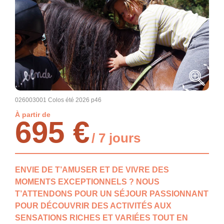
026003001 Colos été 2026 p46
À partir de
695 €
/ 7 jours
ENVIE DE T’AMUSER ET DE VIVRE DES
MOMENTS EXCEPTIONNELS ? NOUS
T’ATTENDONS POUR UN SÉJOUR PASSIONNANT
POUR DÉCOUVRIR DES ACTIVITÉS AUX
SENSATIONS RICHES ET VARIÉES TOUT EN