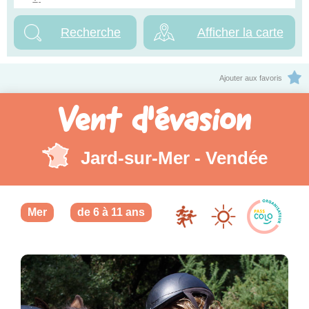
Afficher la carte
Ajouter aux favoris
Vent d'évasion
Jard-sur-Mer - Vendée
Mer
de 6 à 11 ans