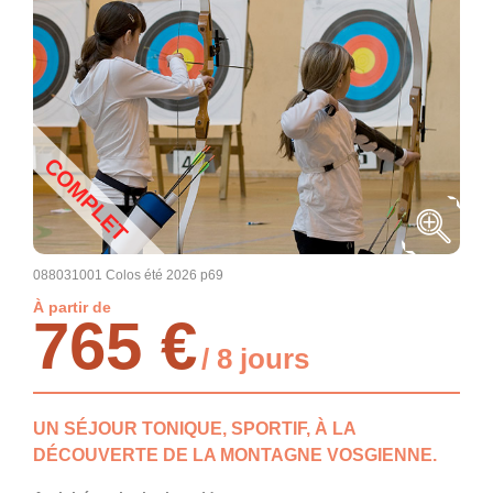
COMPLET
088031001 Colos été 2026 p69
À partir de
765 €
/ 8 jours
UN SÉJOUR TONIQUE, SPORTIF, À LA
DÉCOUVERTE DE LA MONTAGNE VOSGIENNE.