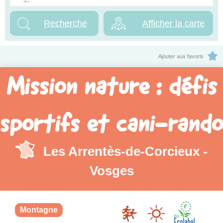
Afficher la carte
Ajouter aux favoris
Mission nature : défis
sportifs et cani-rando
Les Arrentès-de-Corcieux -
Vosges
Montagne