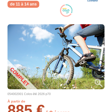
de 11 à 14 ans
COMPLET
054002001 Colos été 2026 p70
À partir de
885 €