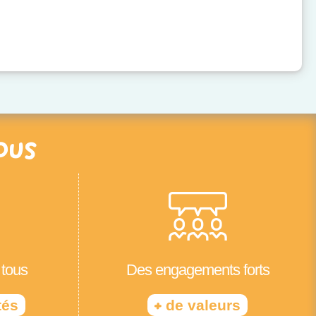
ous
 tous
Des engagements forts
+
tés
de valeurs