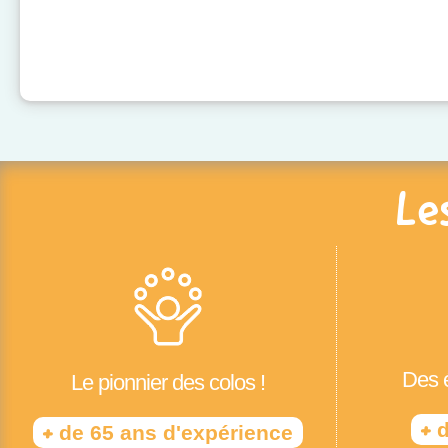
Le
Des é
Le pionnier des colos !
+
d
+
de 65 ans d'expérience