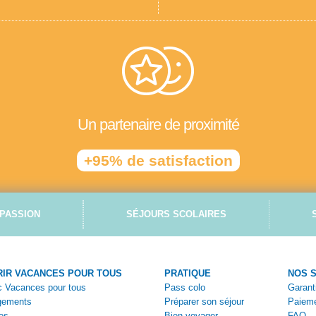
Un partenaire de proximité
+95% de satisfaction
PASSION
SÉJOURS SCOLAIRES
IR VACANCES POUR TOUS
PRATIQUE
NOS 
ec Vacances pour tous
Pass colo
Garant
gements
Préparer son séjour
Paieme
es
Bien voyager
FAQ