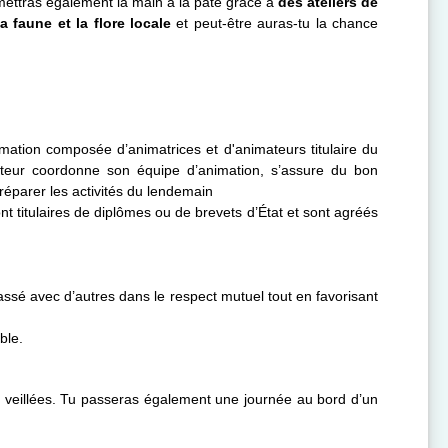
 mettras également la main à la pâte grâce à
des ateliers de
a faune et la flore locale
et peut-être auras-tu la chance
imation composée d’animatrices et d'animateurs titulaire du
cteur coordonne son équipe d’animation, s’assure du bon
réparer les activités du lendemain
t titulaires de diplômes ou de brevets d’État et sont agréés
passé avec d’autres dans le respect mutuel tout en favorisant
ble.
p, veillées. Tu passeras également une journée au bord d’un