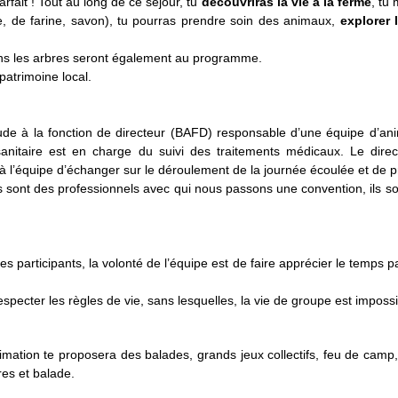
rfait ! Tout au long de ce séjour, tu
découvriras la vie à la ferme
, tu
e, de farine, savon), tu pourras prendre soin des animaux,
explorer l
ns les arbres seront également au programme.
patrimoine local.
itude à la fonction de directeur (BAFD) responsable d’une équipe d’an
anitaire est en charge du suivi des traitements médicaux. Le dire
 l’équipe d’échanger sur le déroulement de la journée écoulée et de p
és sont des professionnels avec qui nous passons une convention, ils son
s participants, la volonté de l’équipe est de faire apprécier le temps 
especter les règles de vie, sans lesquelles, la vie de groupe est impossi
imation te proposera des balades, grands jeux collectifs, feu de cam
es et balade.