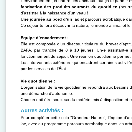
L’environnement, la nature, les animaux tout ça te parle ? Pa
fabrication des produits courants du quotidien
(beurr
d’assister à la naissance d’un veau !
Une journée au bord d’un lac
et parcours acrobatique da
Ce séjour te fera découvrir la nature, le monde animal et le 
Equipe d’encadrement :
Elle est composée d’un directeur titulaire du brevet d’apt
BAFA, par tranche de 8 à 10 jeunes. Un-e assistant-e s
fonctionnement du séjour. Une réunion quotidienne permet à
Les intervenants extérieurs qui encadrent certaines activit
par les services de l’État.
Vie quotidienne :
L’organisation de la vie quotidienne répondra aux besoins de
une démarche d’autonomie.
Chacun doit être soucieux du matériel mis à disposition et r
Autres activités :
Pour compléter cette colo "Grandeur Nature", l’équipe d’an
lac, avec au programme parcours acrobatique dans les arbr