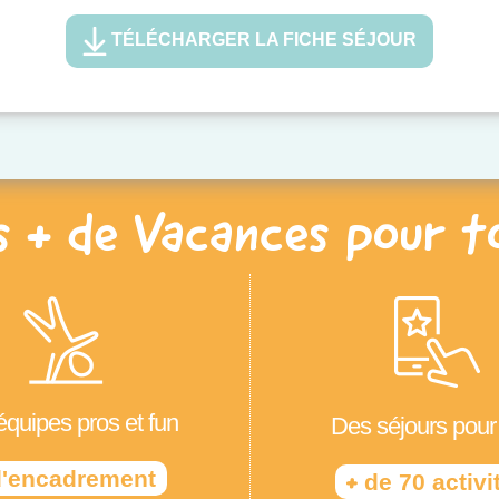
TÉLÉCHARGER LA FICHE SÉJOUR
s + de Vacances pour t
quipes pros et fun
Des séjours pour
'encadrement
+
de 70 activi