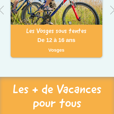
Les Vosges sous tentes
De 12 à 16 ans
Vosges
Les + de Vacances
pour tous