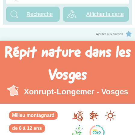
Afficher la carte
Ajouter aux favoris
Répit nature dans les
Vosges
Xonrupt-Longemer - Vosges
Milieu montagnard
de 8 à 12 ans