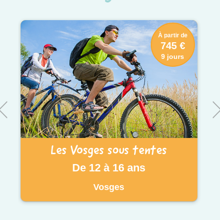
À partir de
745 €
9 jours
Les Vosges sous tentes
De 12 à 16 ans
Vosges