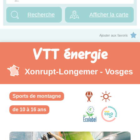
Afficher la carte
Ajouter aux favoris
VTT énergie
Xonrupt-Longemer - Vosges
Sports de montagne
de 10 à 16 ans