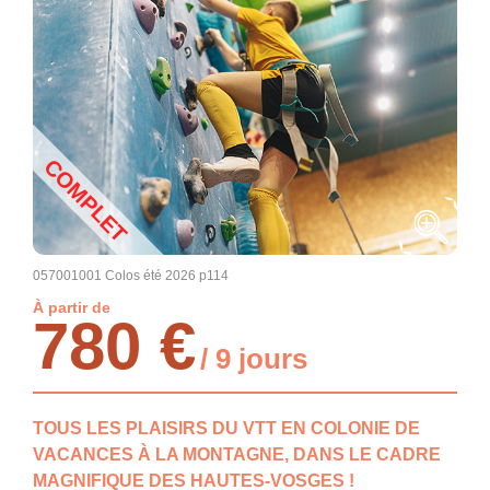
COMPLET
057001001 Colos été 2026 p114
À partir de
780 €
/ 9 jours
TOUS LES PLAISIRS DU VTT EN COLONIE DE
VACANCES À LA MONTAGNE, DANS LE CADRE
MAGNIFIQUE DES HAUTES-VOSGES !