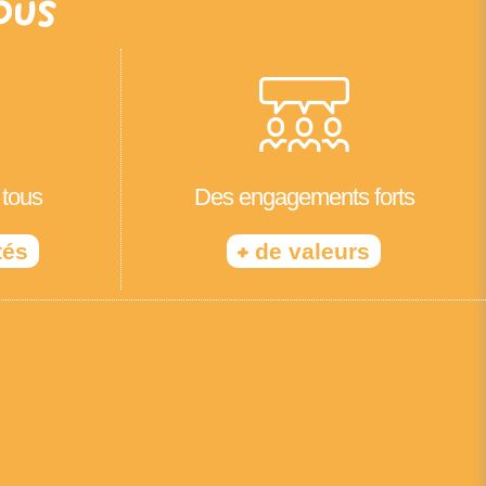
ous
 tous
Des engagements forts
+
tés
de valeurs