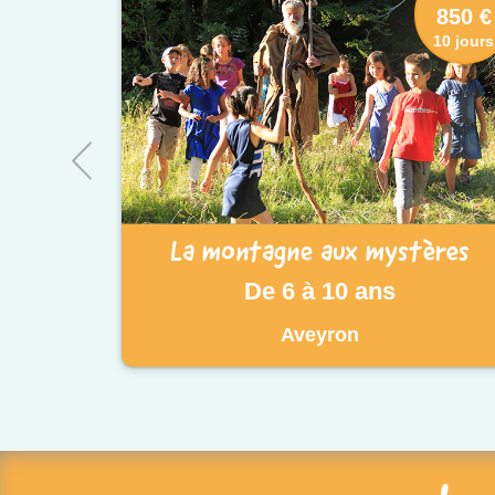
850 €
10 jours
La montagne aux mystères
De 6 à 10 ans
Aveyron