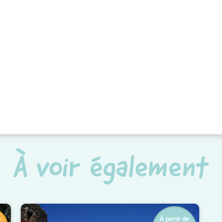
À voir également
e
À partir de