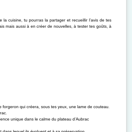
a cuisine, tu pourras la partager et recueillir l’avis de tes
is mais aussi à en créer de nouvelles, à tester tes goûts, à
le forgeron qui créera, sous tes yeux, une lame de couteau.
rac.
rience unique dans le calme du plateau d’Aubrac
t dans lequel ils évoluent et à sa préservation.