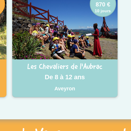
870 €
10 jours
Les Chevaliers de l'Aubrac
De 8 à 12 ans
Aveyron