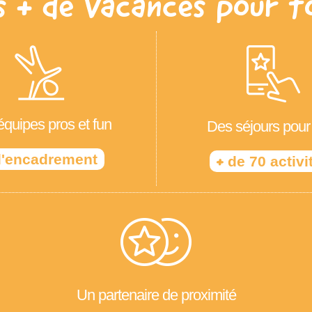
s + de Vacances pour t
quipes pros et fun
Des séjours pour
'encadrement
+
de 70 activi
Un partenaire de proximité