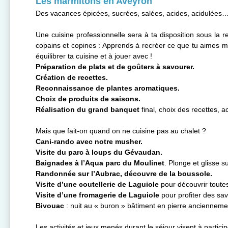
Les marmitons en Aveyron
Des vacances épicées, sucrées, salées, acides, acidulées…
Une cuisine professionnelle sera à ta disposition sous la re
copains et copines : Apprends à recréer ce que tu aimes man
équilibrer ta cuisine et à jouer avec !
Préparation de plats et de goûters à savourer.
Création de recettes.
Reconnaissance de plantes aromatiques.
Choix de produits de saisons.
Réalisation du grand banquet
final, choix des recettes, ac
Mais que fait-on quand on ne cuisine pas au chalet ?
Cani-rando avec notre musher.
Visite du parc à loups du Gévaudan.
Baignades à l’Aqua parc du Moulinet
. Plonge et glisse su
Randonnée sur l’Aubrac, découvre de la boussole.
Visite d’une coutellerie de Laguiole
pour découvrir toute
Visite d’une fromagerie de Laguiole
pour profiter des sa
Bivouac
: nuit au « buron » bâtiment en pierre ancienneme
Les activités et jeux menés durant le séjour visent à partici