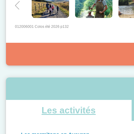
012006001 Colos été 2026 p132
Les activités