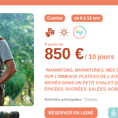
Cuisine
de 6 à 12 ans
À partir de
850 €
/ 10 jours
"MARMITONS, MARMITONES, MES C
SUR L’IMMENSE PLATEAU DE L’AUB
NICHÉS DANS UN PETIT CHALET Q
ÉPICÉES, SUCRÉES, SALÉES, ACI
Activités principales :
Cuisine
RÉSERVER EN LIGNE