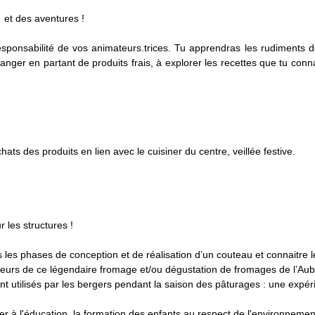
 et des aventures !
sponsabilité de vos animateurs.trices. Tu apprendras les rudiments de l
ger en partant de produits frais, à explorer les recettes que tu conna
hats des produits en lien avec le cuisiner du centre, veillée festive.
r les structures !
s les phases de conception et de réalisation d’un couteau et connaitre 
veurs de ce légendaire fromage et/ou dégustation de fromages de l’Aub
nt utilisés par les bergers pendant la saison des pâturages : une expé
per à l'éducation, la formation des enfants au respect de l'environnemen