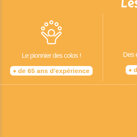
Le
Des é
Le pionnier des colos !
+
d
+
de 65 ans d'expérience