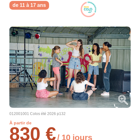
de 11 à 17 ans
012001001 Colos été 2026 p132
À partir de
830 €
/ 10 jours