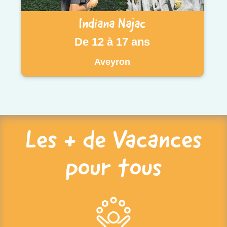
Indiana Najac
De 12 à 17 ans
Aveyron
Les + de Vacances
pour tous