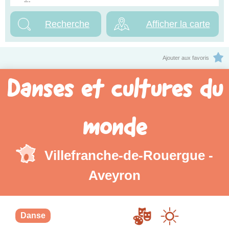
Afficher la carte
Ajouter aux favoris
Danses et cultures du
monde
Villefranche-de-Rouergue -
Aveyron
Danse