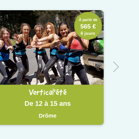
À partir de
565 €
6 jours
Vertical'été
De 12 à 15 ans
Drôme