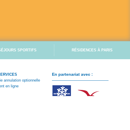
SÉJOURS SPORTIFS
RÉSIDENCES À PARIS
En partenariat avec :
SERVICES
ie annulation optionnelle
nt en ligne
ontacter
 client
e CSE
n de réservation été
n de réservation hiver
ions particulières de vente