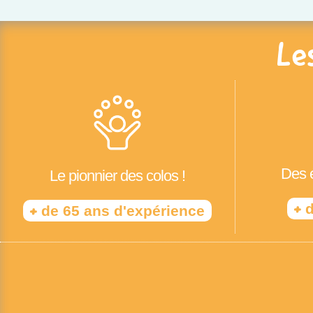
Le
Des é
Le pionnier des colos !
+
d
+
de 65 ans d'expérience