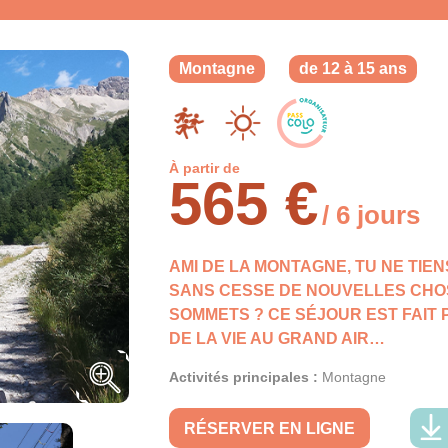
Montagne
de 12 à 15 ans
À partir de
565 €
/ 6 jours
AMI DE LA MONTAGNE, TU NE TIE
SANS CESSE DE NOUVELLES CHOS
SOMMETS ? CE SÉJOUR EST FAIT PO
DE LA VIE AU GRAND AIR…
Activités principales :
Montagne
RÉSERVER EN LIGNE