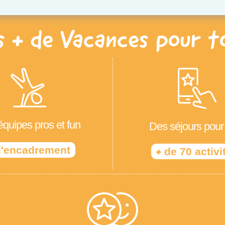
s + de Vacances pour t
quipes pros et fun
Des séjours pour
'encadrement
+
de 70 activi