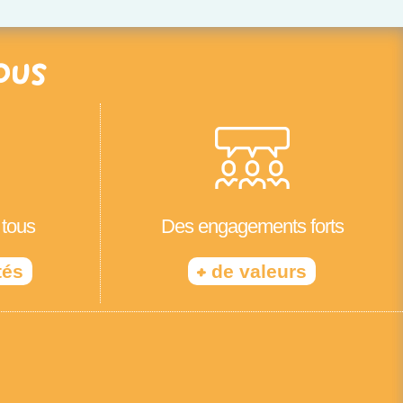
ous
 tous
Des engagements forts
+
tés
de valeurs