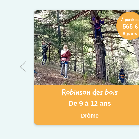
À partir d
565 €
6 jours
Robinson des bois
De 9 à 12 ans
Drôme