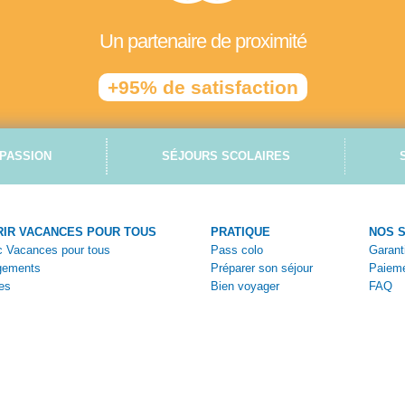
Un partenaire de proximité
+95% de satisfaction
PASSION
SÉJOURS SCOLAIRES
IR VACANCES POUR TOUS
PRATIQUE
NOS 
ec Vacances pour tous
Pass colo
Garant
gements
Préparer son séjour
Paieme
es
Bien voyager
FAQ
tiques
Vivez la colo
Nous c
ges
Aides et bons plans
Espace
s
Brochures en ligne
Espac
Bulleti
Bulleti
Condit