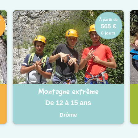
e
À partir de
565 €
6 jours
Montagne extrême
De 12 à 15 ans
Drôme