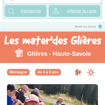
Afficher la carte
Ajouter aux favoris
Les mater'des Glières
Glières - Haute-Savoie
Montagne
de 4 à 6 ans