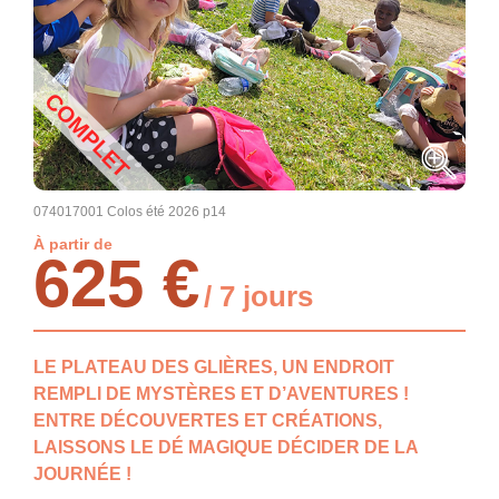
COMPLET
074017001 Colos été 2026 p14
À partir de
625 €
/ 7 jours
LE PLATEAU DES GLIÈRES, UN ENDROIT
REMPLI DE MYSTÈRES ET D’AVENTURES !
ENTRE DÉCOUVERTES ET CRÉATIONS,
LAISSONS LE DÉ MAGIQUE DÉCIDER DE LA
JOURNÉE !