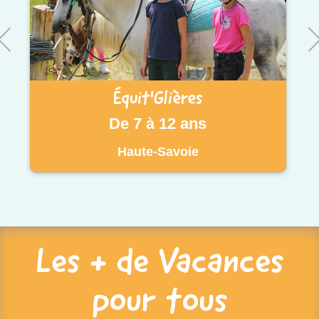
Équit'Glières
De 7 à 12 ans
Haute-Savoie
Les + de Vacances
pour tous