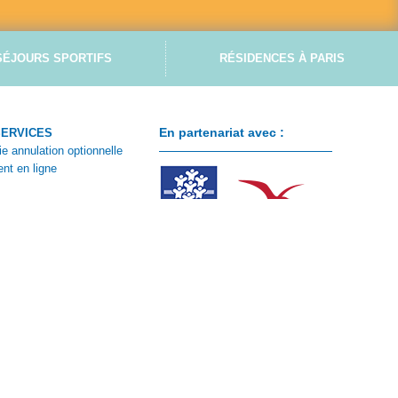
SÉJOURS SPORTIFS
RÉSIDENCES À PARIS
En partenariat avec :
SERVICES
ie annulation optionnelle
nt en ligne
ontacter
 client
e CSE
n de réservation été
n de réservation hiver
ions particulières de vente