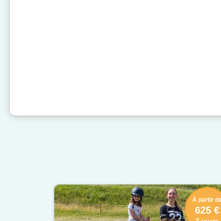
À partir d
625 €
7 jours