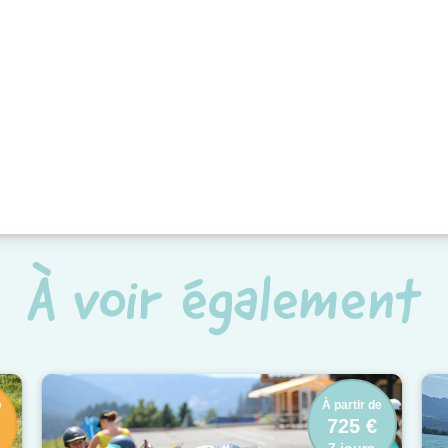
À voir également
e
À partir de
725 €
7 jours