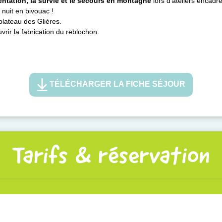
entation, la survie et le secours en montagne
lors d’ateliers enca
nuit en bivouac !
 plateau des Glières.
vrir la fabrication du reblochon.
TÉLÉCHARGER LA FICHE SÉJOUR
Tarifs & réservation