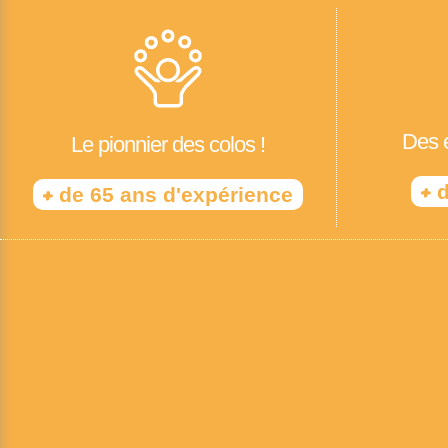
Des é
Le pionnier des colos !
+
d
+
de 65 ans d'expérience