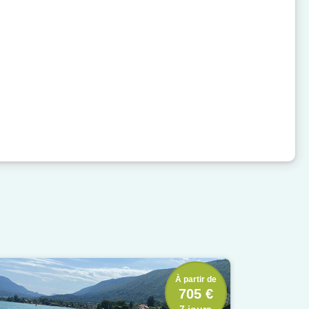
À partir de
705 €
7 jours