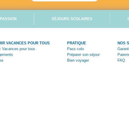
PASSION
SÉJOURS SCOLAIRES
IR VACANCES POUR TOUS
PRATIQUE
NOS 
ec Vacances pour tous
Pass colo
Garant
gements
Préparer son séjour
Paieme
es
Bien voyager
FAQ
tiques
Vivez la colo
Nous c
ges
Aides et bons plans
Espace
s
Brochures en ligne
Espac
Bulleti
Bulleti
Condit