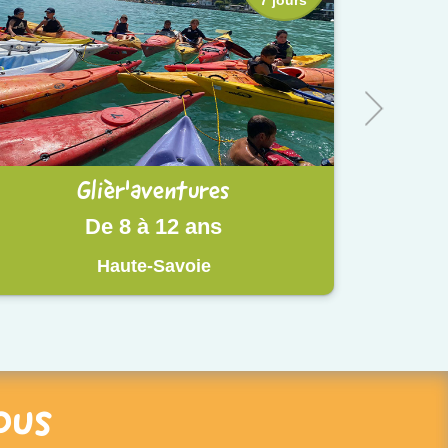
Glièr'aventures
De 8 à 12 ans
Haute-Savoie
ous