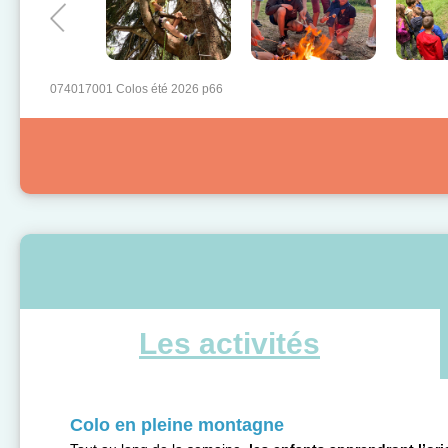
074017001 Colos été 2026 p66
Les activités
Colo en pleine montagne