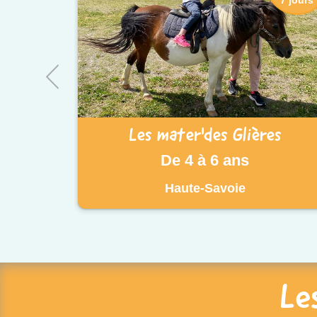
Les mater'des Glières
De 4 à 6 ans
Haute-Savoie
Le