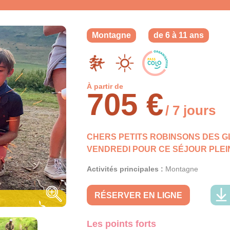
Montagne
de 6 à 11 ans
À partir de
705 €
/ 7 jours
CHERS PETITS ROBINSONS DES G
VENDREDI POUR CE SÉJOUR PLEI
Activités principales :
Montagne
RÉSERVER EN LIGNE
Les points forts