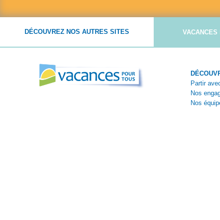
DÉCOUVREZ NOS AUTRES SITES
VACANCES 
DÉCOUVR
Partir av
Nos enga
Nos équip
Nos théma
Témoigna
Reportage
Paiement sécurisé avec :