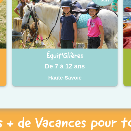
Équit'Glières
De 7 à 12 ans
Haute-Savoie
s + de Vacances pour t