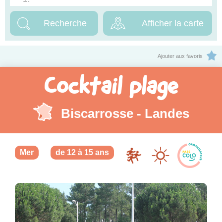
Afficher la carte
Ajouter aux favoris
Cocktail plage
Biscarrosse - Landes
Mer
de 12 à 15 ans