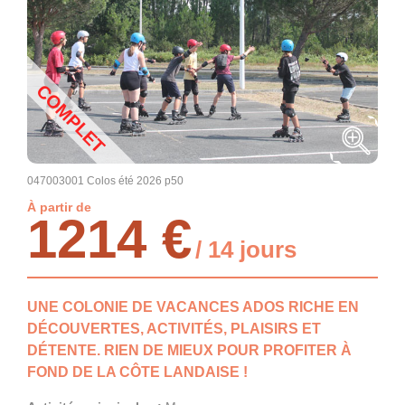
COMPLET
047003001 Colos été 2026 p50
À partir de
1214 €
/ 14 jours
UNE COLONIE DE VACANCES ADOS RICHE EN
DÉCOUVERTES, ACTIVITÉS, PLAISIRS ET
DÉTENTE. RIEN DE MIEUX POUR PROFITER À
FOND DE LA CÔTE LANDAISE !