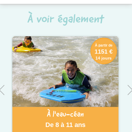
À voir également
À partir de
1151 €
14 jours
À l'eau-céan
De 8 à 11 ans