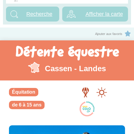
Afficher la carte
Ajouter aux favoris
Détente équestre
Cassen - Landes
Équitation
de 6 à 15 ans