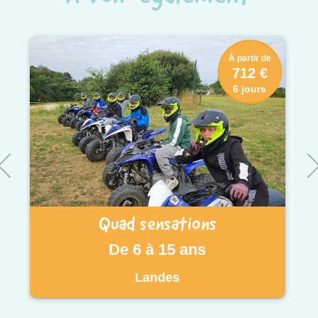
À partir de
712 €
6 jours
Quad sensations
De 6 à 15 ans
Landes