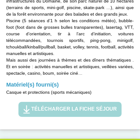
infrastructures du Domaine, de son parc naturel de 10 hectares
(terrains de sports, mini-golf, piscine, skate-park …), ainsi que
de la forêt environnante pour des balades et des grands jeux.
Piscine (5 séances d’1 h selon les conditions météo), bubble-
foot (foot dans de grosses bulles transparentes), lasertag, VTT,
course d’orientation, tir à l’arc d’initiation, voitures
télécommandées, tournois sportifs, ping-pong, minigolf,
tchoukball/kinball/pullball, basket, volley, tennis, football, activités
manuelles et artistiques.
Mais aussi des journées à thèmes et des dîners thématiques .
Et en soirée : activités manuelles et artistiques, veillées variées,
spectacle, casino, boum, soirée ciné…
Matériel(s) fourni(s)
Casque et protections (sports mécaniques)
TÉLÉCHARGER LA FICHE SÉJOUR