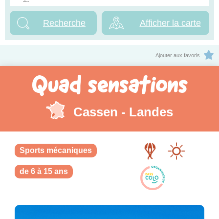
Afficher la carte
Ajouter aux favoris
Quad sensations
Cassen - Landes
Sports mécaniques
de 6 à 15 ans