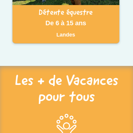
Détente équestre
De 6 à 15 ans
Landes
Les + de Vacances
pour tous