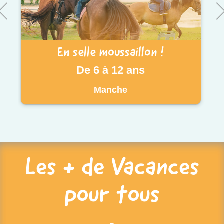
En selle moussaillon !
De 6 à 12 ans
Manche
Les + de Vacances
pour tous