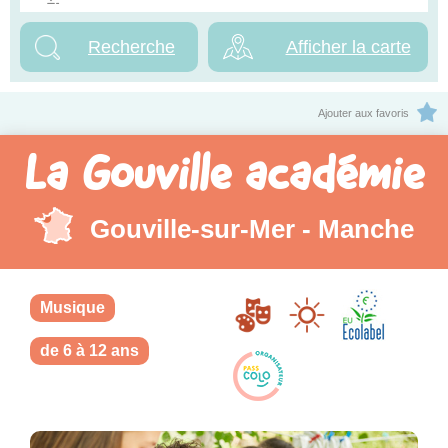
Afficher la carte
Ajouter aux favoris
La Gouville académie
Gouville-sur-Mer - Manche
Musique
de 6 à 12 ans