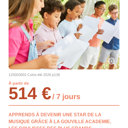
125003002 Colos été 2026 p136
À partir de
514 €
/ 7 jours
APPRENDS À DEVENIR UNE STAR DE LA
MUSIQUE GRÂCE À LA GOUVILLE ACADEMIE,