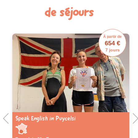
de séjours
À partir de
654 €
7 jours
Speak English in Puycelsi