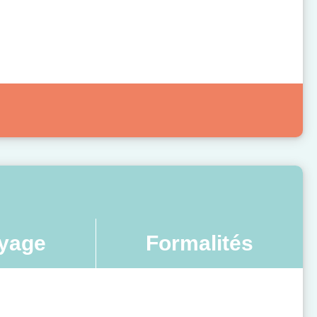
yage
Formalités