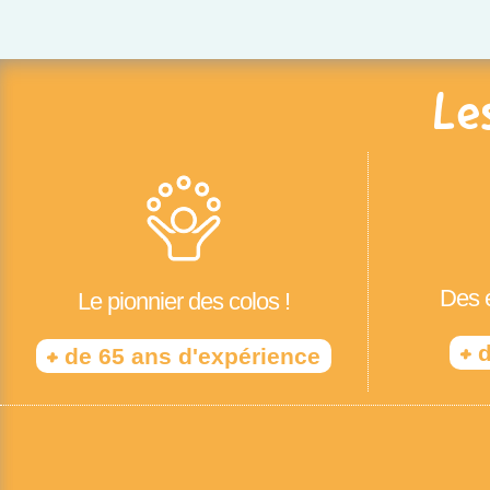
Le
Des é
Le pionnier des colos !
+
d
+
de 65 ans d'expérience