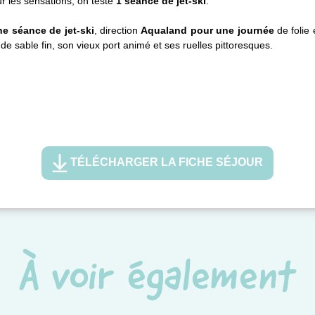
ur les sensations, on teste
1 séance de jet-ski
.
e séance de jet-ski
, direction
Aqualand pour une journée
de folie 
e sable fin, son vieux port animé et ses ruelles pittoresques.
TÉLÉCHARGER LA FICHE SÉJOUR
À voir également