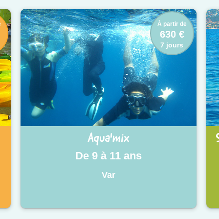
e
À partir de
630 €
7 jours
Aqua'mix
De 9 à 11 ans
Var