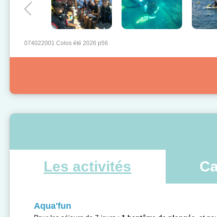
074022001 Colos été 2026 p56
Les activités
Ca
Aqua'fun