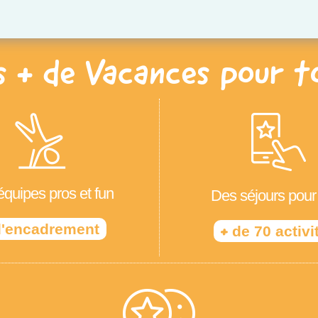
s + de Vacances pour t
quipes pros et fun
Des séjours pour
'encadrement
+
de 70 activi