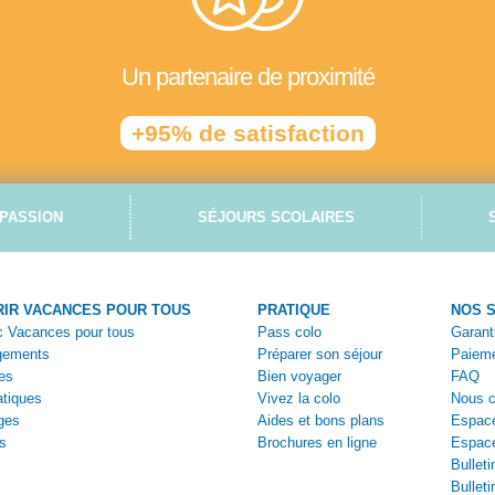
Un partenaire de proximité
+95% de satisfaction
PASSION
SÉJOURS SCOLAIRES
IR VACANCES POUR TOUS
PRATIQUE
NOS 
ec Vacances pour tous
Pass colo
Garant
gements
Préparer son séjour
Paieme
es
Bien voyager
FAQ
tiques
Vivez la colo
Nous c
ges
Aides et bons plans
Espace
s
Brochures en ligne
Espac
Bulleti
Bulleti