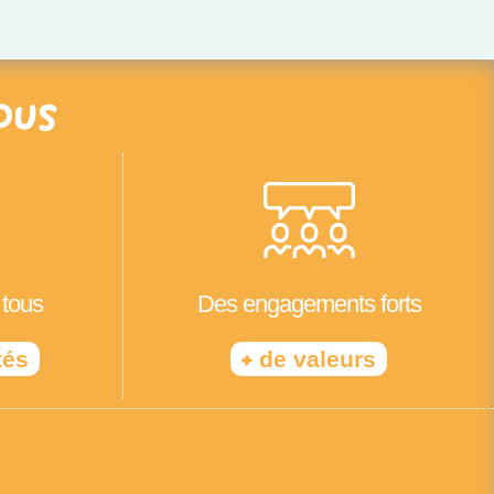
ous
 tous
Des engagements forts
+
tés
de valeurs