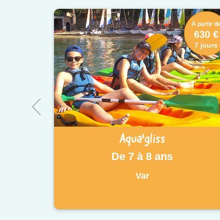
À partir d
630 €
7 jours
Aqua'gliss
De 7 à 8 ans
Var