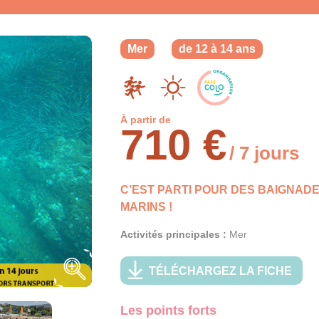
Mer
de 12 à 14 ans
À partir de
710 €
/ 7 jours
C’EST PARTI POUR DES BAIGNAD
MARINS !
Activités principales :
Mer
TÉLÉCHARGEZ LA FICHE
Les points forts