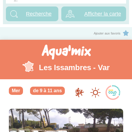
Afficher la carte
Ajouter aux favoris
Aqua'mix
Les Issambres - Var
Mer
de 9 à 11 ans