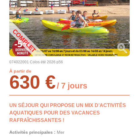
COMPLET
074022001 Colos été 2026 p56
À partir de
630 €
/ 7 jours
UN SÉJOUR QUI PROPOSE UN MIX D’ACTIVITÉS
AQUATIQUES POUR DES VACANCES
RAFRAÎCHISSANTES !
Activités principales :
Mer