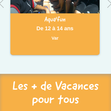
Aqua'fun
De 12 à 14 ans
Var
Les + de Vacances
pour tous