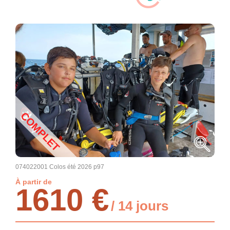
COMPLET
074022001 Colos été 2026 p97
À partir de
1610 €
/ 14 jours