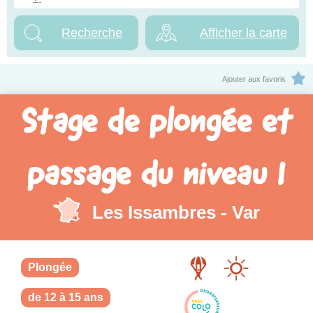
Afficher la carte
Ajouter aux favoris
Stage de plongée et
passage du niveau 1
Les Issambres - Var
Plongée
de 12 à 15 ans