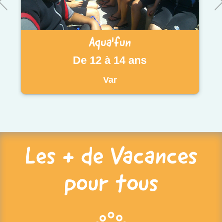
Aqua'fun
De 12 à 14 ans
Var
Les + de Vacances
pour tous