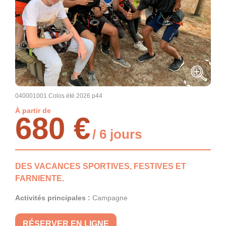
040001001 Colos été 2026 p44
À partir de
680 €
/ 6 jours
DES VACANCES SPORTIVES, FESTIVES ET
FARNIENTE.
Activités principales :
Campagne
RÉSERVER EN LIGNE