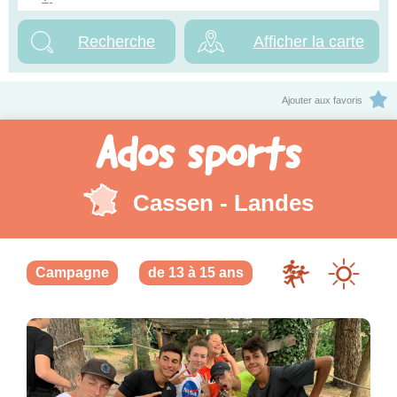
Afficher la carte
Ajouter aux favoris
Ados sports
Cassen - Landes
Campagne
de 13 à 15 ans