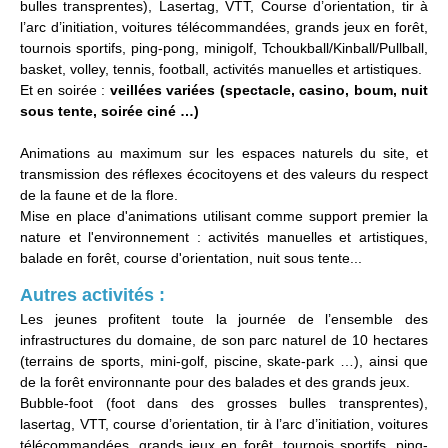
bulles transprentes), Lasertag, VTT, Course d’orientation, tir à
l’arc d’initiation, voitures télécommandées, grands jeux en forêt,
tournois sportifs, ping-pong, minigolf, Tchoukball/Kinball/Pullball,
basket, volley, tennis, football, activités manuelles et artistiques.
Et en soirée :
veillées variées (spectacle, casino, boum, nuit
sous tente, soirée ciné …)
Animations au maximum sur les espaces naturels du site, et
transmission des réflexes écocitoyens et des valeurs du respect
de la faune et de la flore.
Mise en place d'animations utilisant comme support premier la
nature et l'environnement : activités manuelles et artistiques,
balade en forêt, course d'orientation, nuit sous tente...
Autres activités :
Les jeunes profitent toute la journée de l’ensemble des
infrastructures du domaine, de son parc naturel de 10 hectares
(terrains de sports, mini-golf, piscine, skate-park …), ainsi que
de la forêt environnante pour des balades et des grands jeux.
Bubble-foot (foot dans des grosses bulles transprentes),
lasertag, VTT, course d’orientation, tir à l’arc d’initiation, voitures
télécommandées, grands jeux en forêt, tournois sportifs, ping-