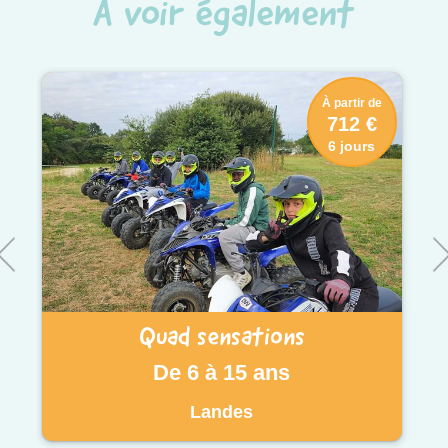
À voir également
À partir de
712 €
6 jours
Quad sensations
De 6 à 15 ans
Landes