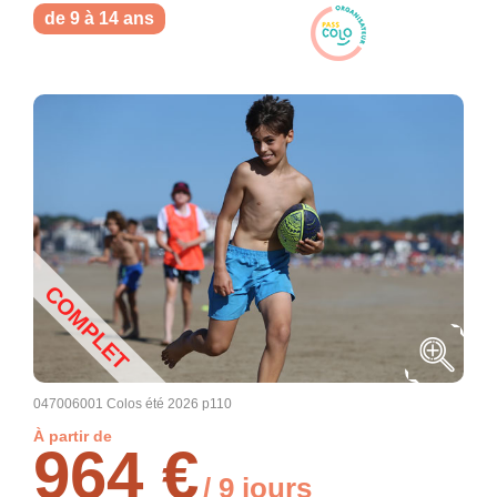
de 9 à 14 ans
COMPLET
047006001 Colos été 2026 p110
À partir de
964 €
/ 9 jours