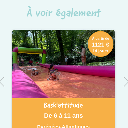
À voir également
À partir de
1121 €
14 jours
Bask'attitude
De 6 à 11 ans
Pyrénées-Atlantiques