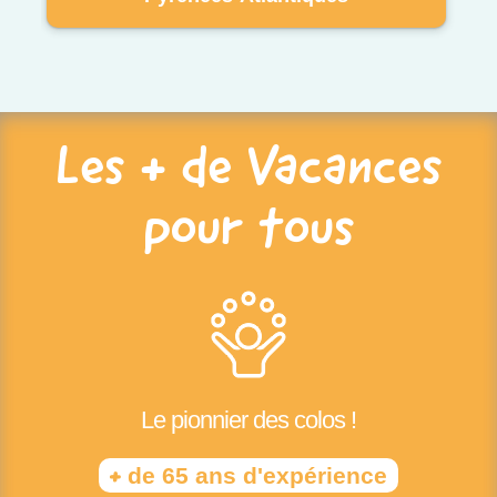
Les + de Vacances
pour tous
Le pionnier des colos !
+
de 65 ans d'expérience