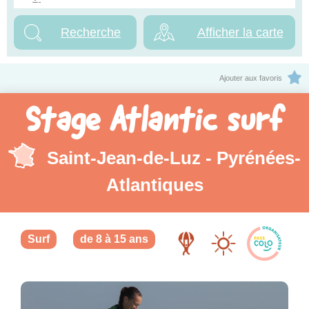
Afficher la carte
Ajouter aux favoris
Stage Atlantic surf
Saint-Jean-de-Luz - Pyrénées-
Atlantiques
Surf
de 8 à 15 ans