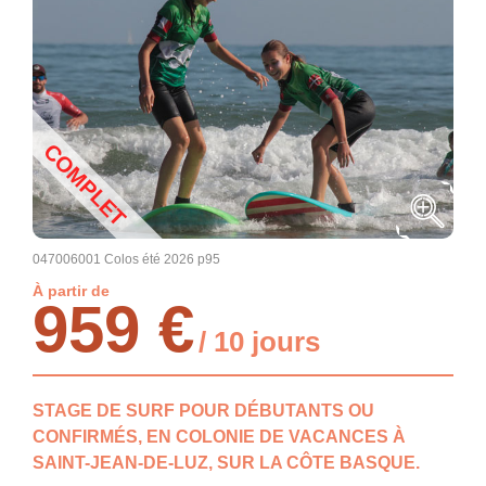
COMPLET
047006001 Colos été 2026 p95
À partir de
959 €
/ 10 jours
STAGE DE SURF POUR DÉBUTANTS OU
CONFIRMÉS, EN COLONIE DE VACANCES À
SAINT-JEAN-DE-LUZ, SUR LA CÔTE BASQUE.