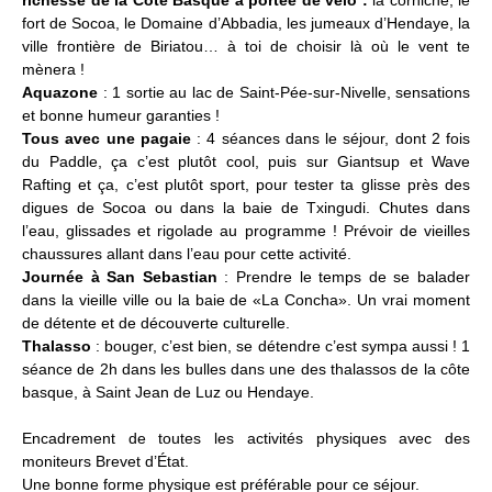
richesse de la Côte Basque à portée de vélo :
la corniche, le
fort de Socoa, le Domaine d’Abbadia, les jumeaux d’Hendaye, la
ville frontière de Biriatou… à toi de choisir là où le vent te
mènera !
Aquazone
: 1 sortie au lac de Saint-Pée-sur-Nivelle, sensations
et bonne humeur garanties !
Tous avec une pagaie
: 4 séances dans le séjour, dont 2 fois
du Paddle, ça c’est plutôt cool, puis sur Giantsup et Wave
Rafting et ça, c’est plutôt sport, pour tester ta glisse près des
digues de Socoa ou dans la baie de Txingudi. Chutes dans
l’eau, glissades et rigolade au programme ! Prévoir de vieilles
chaussures allant dans l’eau pour cette activité.
Journée à San Sebastian
: Prendre le temps de se balader
dans la vieille ville ou la baie de «La Concha». Un vrai moment
de détente et de découverte culturelle.
Thalasso
: bouger, c’est bien, se détendre c’est sympa aussi ! 1
séance de 2h dans les bulles dans une des thalassos de la côte
basque, à Saint Jean de Luz ou Hendaye.
Encadrement de toutes les activités physiques avec des
moniteurs Brevet d’État.
Une bonne forme physique est préférable pour ce séjour.