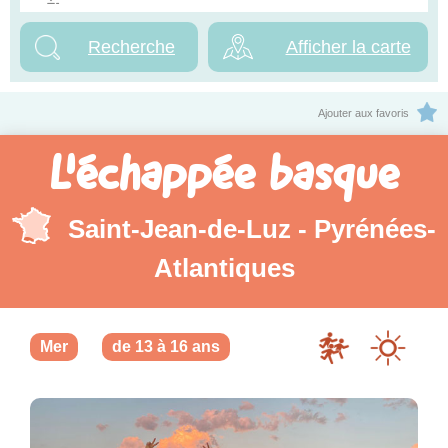
Afficher la carte
Ajouter aux favoris
L'échappée basque
Saint-Jean-de-Luz - Pyrénées-
Atlantiques
Mer
de 13 à 16 ans