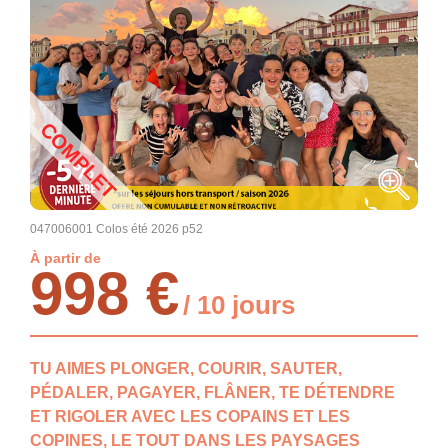
COMPLET
047006001 Colos été 2026 p52
À partir de
998 €
/ 10 jours
TU AIMES PLONGER, COURIR, SAUTER,
PÉDALER, PAGAYER, FLÂNER, TE DÉTENDRE
ET RIGOLER AVEC LES COPAINS ET LES
COPINES, LE TOUT DANS LES PAYSAGES