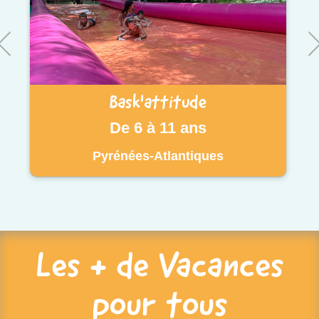
Bask'attitude
De 6 à 11 ans
Pyrénées-Atlantiques
Les + de Vacances
pour tous