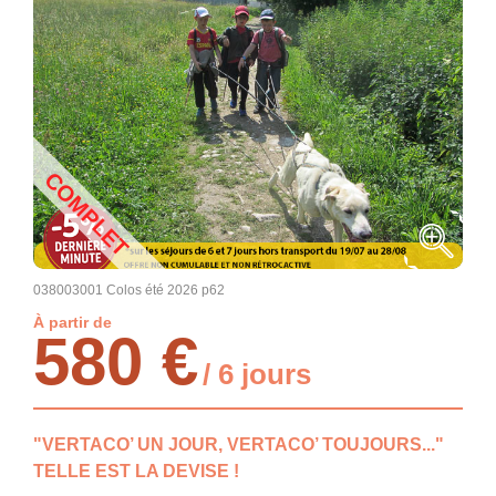
COMPLET
038003001 Colos été 2026 p62
À partir de
580 €
/ 6 jours
"VERTACO’ UN JOUR, VERTACO’ TOUJOURS..."
TELLE EST LA DEVISE !