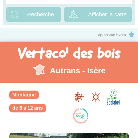
Afficher la carte
Ajouter aux favoris
Vertaco' des bois
Autrans - Isère
Montagne
de 6 à 12 ans