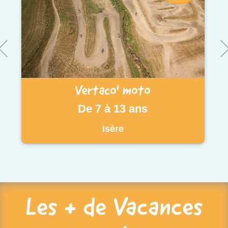
Vertaco' moto
De 7 à 13 ans
Isère
Les + de Vacances