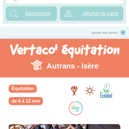
Afficher la carte
Ajouter aux favoris
Vertaco' équitation
Autrans - Isère
Équitation
de 6 à 12 ans