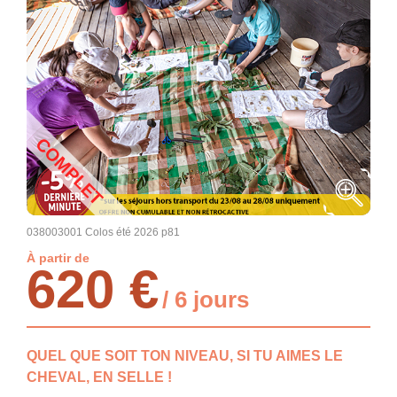
COMPLET
038003001 Colos été 2026 p81
À partir de
620 €
/ 6 jours
QUEL QUE SOIT TON NIVEAU, SI TU AIMES LE
CHEVAL, EN SELLE !