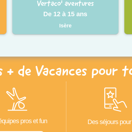
Vertaco' aventures
De 12 à 15 ans
Isère
s + de Vacances pour t
quipes pros et fun
Des séjours pour