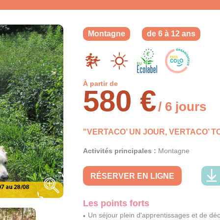
Montagne
de 6 à 12 ans
À partir de
580 €
/ 6 jours
"VERTACO’ UN JOUR, VERTACO’ TO
Activités principales :
Montagne
RÉSERVER EN LIGNE
Les points forts
Un séjour plein d'apprentissages et de dé