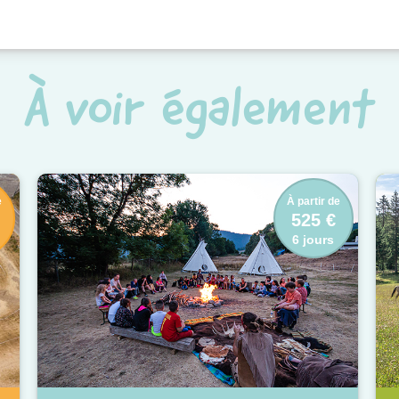
À voir également
e
À partir de
525 €
6 jours