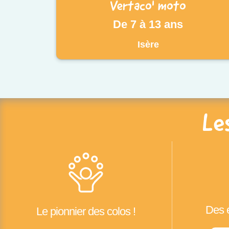
Vertaco' moto
De 7 à 13 ans
Isère
Le
Des é
Le pionnier des colos !