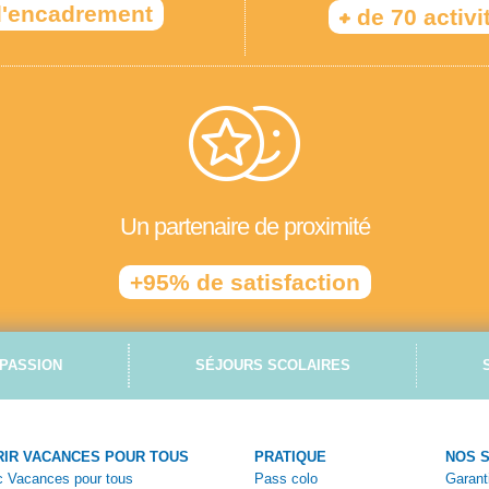
'encadrement
+
de 70 activi
Un partenaire de proximité
+95% de satisfaction
PASSION
SÉJOURS SCOLAIRES
IR VACANCES POUR TOUS
PRATIQUE
NOS 
ec Vacances pour tous
Pass colo
Garant