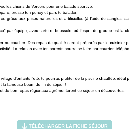
avec les chiens du Vercors pour une balade sportive.
répare, brosse ton poney et pars te balader.
s grâce aux prises naturelles et artificielles (à l’aide de sangles, s
aco" par équipe, avec carte et boussole, où l’esprit de groupe est la c
er au coucher. Des repas de qualité seront préparés par le cuisinier
tivité. La relation avec tes parents pourra se faire par courrier, télépho
lage d’enfants l’été, tu pourras profiter de la piscine chauffée, idéal po
s et la fameuse boum de fin de séjour !
on et de bon repas régionaux agrémenteront ce séjour en découvertes.
TÉLÉCHARGER LA FICHE SÉJOUR