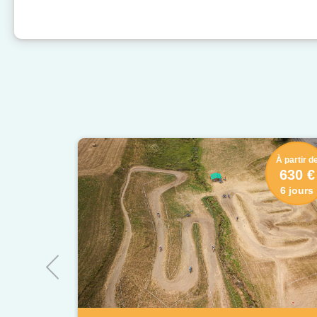
À partir d
630 €
6 jours