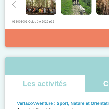
038003001 Colos été 2026 p62
Les activités
C
Vertaco’Aventure : Sport, Nature et Orientat