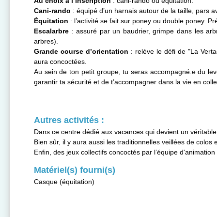
Au choix à l’inscription
: cani-rando ou équitation.
Cani-rando
: équipé d’un harnais autour de la taille, pars 
Équitation
: l’activité se fait sur poney ou double poney. P
Escalarbre
: assuré par un baudrier, grimpe dans les arbre
arbres).
Grande course d’orientation
: relève le défi de "La Vert
aura concoctées.
Au sein de ton petit groupe, tu seras accompagné.e du lev
garantir ta sécurité et de t’accompagner dans la vie en collec
Autres activités :
Dans ce centre dédié aux vacances qui devient un véritable vil
Bien sûr, il y aura aussi les traditionnelles veillées de colo
Enfin, des jeux collectifs concoctés par l’équipe d'animati
Matériel(s) fourni(s)
Casque (équitation)