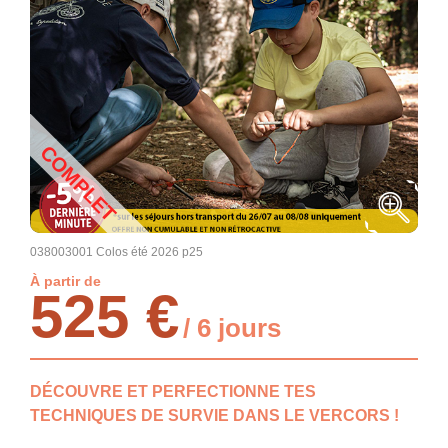
COMPLET
038003001 Colos été 2026 p25
À partir de
525 €
/ 6 jours
DÉCOUVRE ET PERFECTIONNE TES
TECHNIQUES DE SURVIE DANS LE VERCORS !