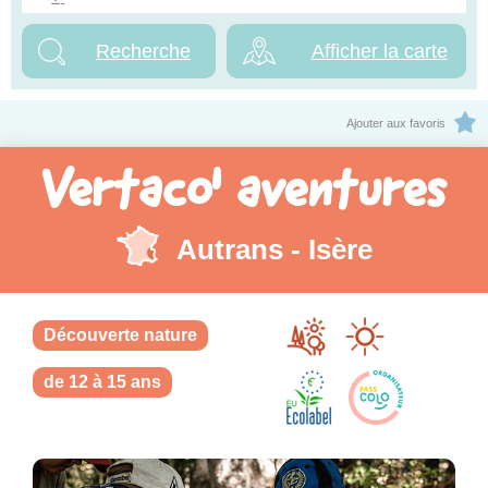
Afficher la carte
Ajouter aux favoris
Vertaco' aventures
Autrans - Isère
Découverte nature
de 12 à 15 ans