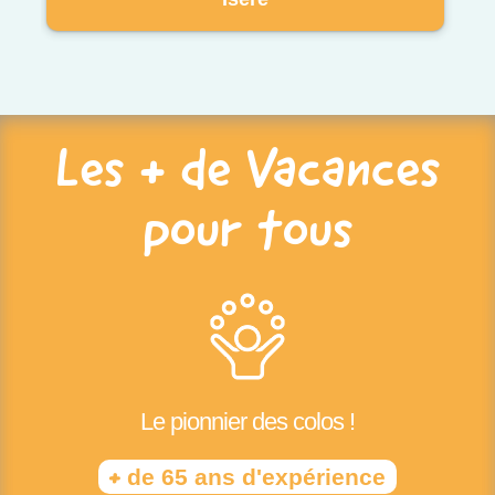
Les + de Vacances
pour tous
Le pionnier des colos !
+
de 65 ans d'expérience