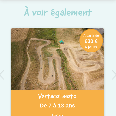
À voir également
À partir de
630 €
6 jours
Vertaco' moto
De 7 à 13 ans
Isère