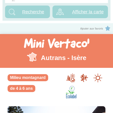
Afficher la carte
Ajouter aux favoris
Mini Vertaco'
Autrans - Isère
Milieu montagnard
de 4 à 6 ans