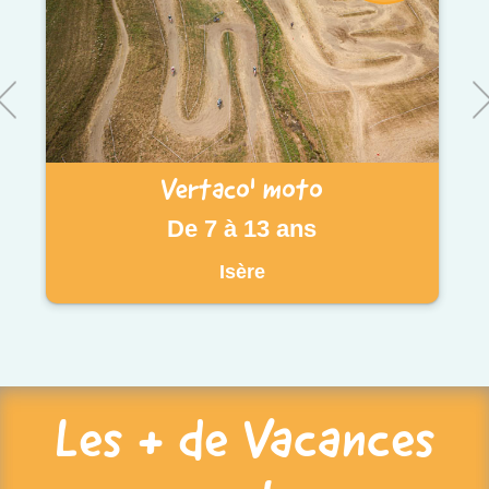
Vertaco' moto
De 7 à 13 ans
Isère
Les + de Vacances