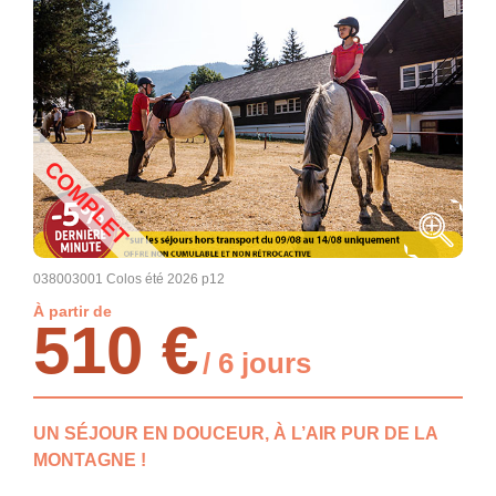
COMPLET
038003001 Colos été 2026 p12
À partir de
510 €
/ 6 jours
UN SÉJOUR EN DOUCEUR, À L’AIR PUR DE LA
MONTAGNE !