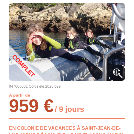
COMPLET
047006001 Colos été 2026 p99
À partir de
959 €
/ 9 jours
EN COLONIE DE VACANCES À SAINT-JEAN-DE-