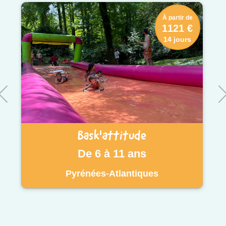
À partir de
1121 €
14 jours
Bask'attitude
De 6 à 11 ans
Pyrénées-Atlantiques